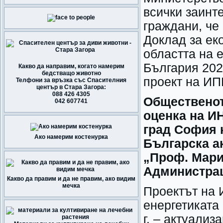
всички заинт
граждани, че
Доклад за ек
областта на 
България 2021
Какво да направим, когато намерим
бедстващо животно
проект на ИП
Телфони за връзка със Спасителния
център в Стара Загора:
088 426 4305
Общественот
042 607741
оценка на ИН
град София
Ако намерим костенурка
Българска а
„Проф. Мари
Администрац
Какво да правим и да не правим, ако видим
мечка
Проектът на 
енергетиката
г. – актуализ