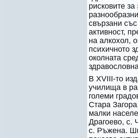
рисковите за
разнообразни
свързани със
активност, п
на алкохол, 
психичното з
околната сре
здравословна
В XVIII-то из
училища в ра
големи градо
Стара Загора
малки населен
Драгоево, с. 
с. Ръжена. Ш