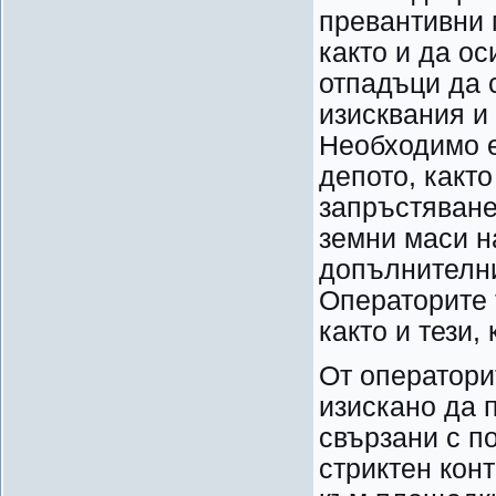
превантивни 
както и да о
отпадъци да 
изисквания и
Необходимо е
депото, какт
запръстяване
земни маси н
допълнителни
Операторите 
както и тези,
От оператори
изискано да 
свързани с п
стриктен кон