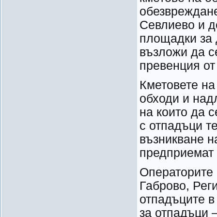
обезвреждане
Севлиево и д
площадки за 
възложи да с
превенция от
Кметовете на
обходи и над
на които да 
с отпадъци т
възникване н
предприемат 
Операторите 
Габрово, Рег
отпадъците в
за отпадъци 