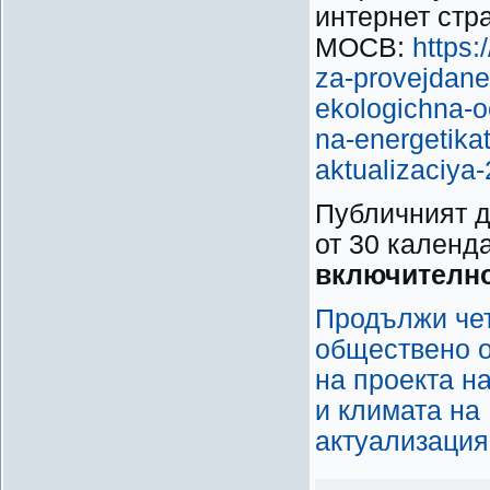
интернет стр
МОСВ:
https
za-provejdane
ekologichna-oc
na-energetikat
aktualizaciya-
Публичният д
от 30 календ
включително
Продължи чет
обществено о
на проекта н
и климата на
актуализация 