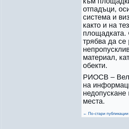
към площадки
отпадъци, ос
система и ви
както и на те
площадката. 
трябва да се
непропусклив
материал, ка
обекти.
РИОСВ – Вели
на информаци
недопускане 
места.
←
По-стари публикации