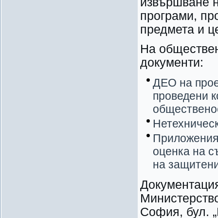
извършване н
програми, пр
предмета и ц
На обществен
документи:
ДЕО на прое
проведени к
общественос
Нетехническ
Приложения 
оценка на с
на защитени
Документация
Министерство
София, бул. 