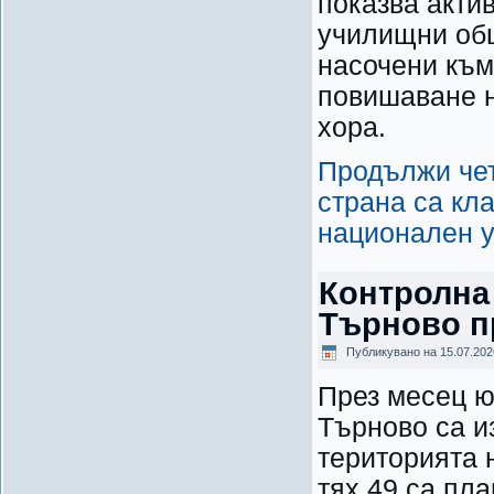
показва акти
училищни общ
насочени към
повишаване н
хора.
Продължи чет
страна са кла
национален у
Контролна
Търново пр
Публикувано на
15.07.202
През месец ю
Търново са и
територията 
тях 49 са пл