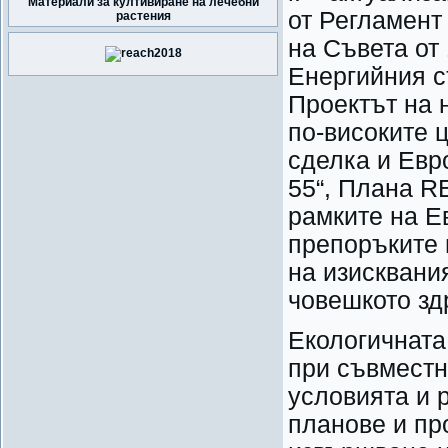
Материали за култивиране на лечебни
от Регламент
растения
на Съвета от
Енергийния с
Проектът на 
по-високите 
сделка и Евро
55“, Плана R
рамките на Е
препоръките 
на изисквани
човешкото зд
Екологичната
при съвместн
условията и 
планове и пр