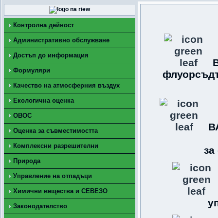
Контролна дейност
Административно обслужване
Достъп до информация
Формуляри
флуорсъдъ
Качество на атмосферния въздух
Екологична оценка
ОВОС
В
Оценка за съвместимостта
Комплексни разрешителни
за
Природа
Управление на отпадъци
Химични вещества и СЕВЕЗО
у
Законодателство