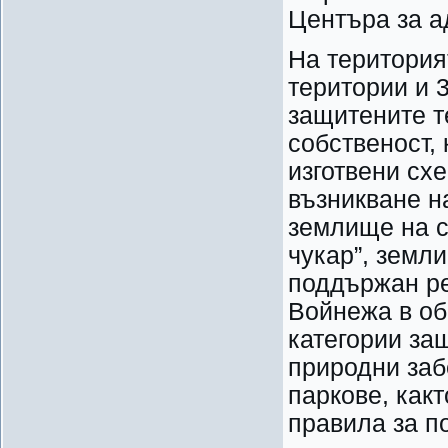
Центъра за а
На територия
територии и 
защитените т
собственост,
изготвени сх
възникване на
землище на с
чукар”, земл
поддържан ре
Войнежа в об
категории за
природни заб
паркове, как
правила за п