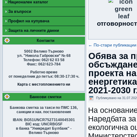
Национален каталог
За въпроси
Профил на купувача
отговорност
Защита на личните данни
Контакти
←
По-стари публикации
5002 Велико Търново
Обява за 
ул. "Никола Габровски” № 68
Телефон: 062/ 62 03 58
обсъждане 
Факс: 062/ 623-784
проекта на
Работно време
от понеделник до петък: 08:30-17:30 ч.
енергетика
Карта с местопложението ни
2021-2030 г
Банкови сметки
Публикувано на
31.07.202
Банкова сметка за такси по ПМС 136,
На основание ч
санкции и нак. постановления
Наредбата за
IBAN: BG51UNCR75273140045301
BIC код: UNCRBGSF
екологична о
в банка "Уникредит Булбанк" -
Велико Търново
Министерство