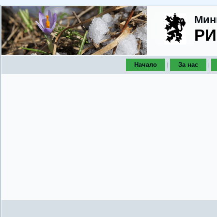
Мин
РИ
Начало
За нас