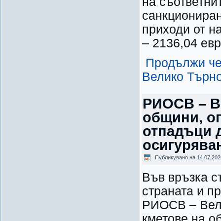
на съответни
санкциониран
приходи от н
– 2136,04 евр
Продължи че
Велико Търно
РИОСВ – В
общини, оп
отпадъци 
осигурява
Публикувано на
14.07.202
Във връзка с
страната и п
РИОСВ – Вели
кметове на о