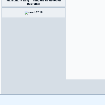
Материали за култивиране на лечебни
растения