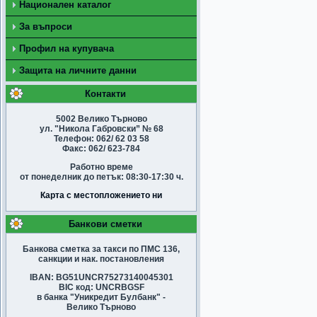
Национален каталог
За въпроси
Профил на купувача
Защита на личните данни
Контакти
5002 Велико Търново
ул. "Никола Габровски” № 68
Телефон: 062/ 62 03 58
Факс: 062/ 623-784
Работно време
от понеделник до петък: 08:30-17:30 ч.
Карта с местопложението ни
Банкови сметки
Банкова сметка за такси по ПМС 136,
санкции и нак. постановления
IBAN: BG51UNCR75273140045301
BIC код: UNCRBGSF
в банка "Уникредит Булбанк" -
Велико Търново