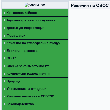
Решения по ОВОС з
Контролна дейност
Административно обслужване
Достъп до информация
Формуляри
Качество на атмосферния въздух
Екологична оценка
ОВОС
Оценка за съвместимостта
Комплексни разрешителни
Природа
Управление на отпадъци
Химични вещества и СЕВЕЗО
Законодателство