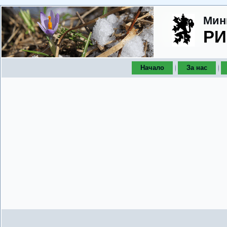
Мин
РИ
Начало
За нас