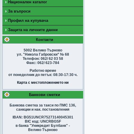
Национален каталог
За въпроси
Профил на купувача
Защита на личните данни
Контакти
5002 Велико Търново
ул. "Никола Габровски” № 68
Телефон: 062/ 62 03 58
Факс: 062/ 623-784
Работно време
от понеделник до петък: 08:30-17:30 ч.
Карта с местопложението ни
Банкови сметки
Банкова сметка за такси по ПМС 136,
санкции и нак. постановления
IBAN: BG51UNCR75273140045301
BIC код: UNCRBGSF
в банка "Уникредит Булбанк" -
Велико Търново