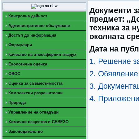
Документи з
Контролна дейност
предмет:
„Д
Административно обслужване
техника за 
околната ср
Достъп до информация
Формуляри
Дата на публ
Качество на атмосферния въздух
1. Решение з
Екологична оценка
2. Обявление
ОВОС
Оценка за съвместимостта
3. Документа
Комплексни разрешителни
4. Приложени
Природа
Управление на отпадъци
Химични вещества и СЕВЕЗО
Законодателство