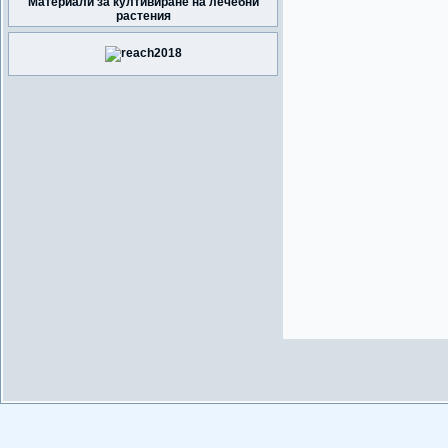
Материали за култивиране на лечебни
растения