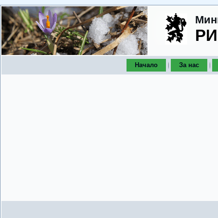
Мин
РИ
Начало
За нас