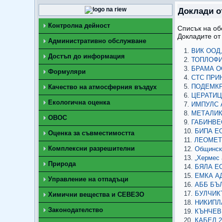
Доклади о
Контролна дейност
Списък на об
Докладите от
Административно обслужване
ВИК ООД, 
Достъп до информация
ТОПЛОФИК
БРАМА ОО
Формуляри
СТС ПРИН
ПОДЕМКРА
Качество на атмосферния въздух
ЦЕРАТИЦИ
Екологична оценка
ИМПУЛС А
МЕТАЛИК 
ОВОС
ГАБИНВЕС
БИПА ЕО
Оценка за съвместимостта
ЛЕОМЕТ 
Комплексни разрешителни
Общинска
„Хермес 
Природа
БЯЛА ЕО
ЕМКА АД
Управление на отпадъци
АББ БЪЛ
БУЛЧИКЪ
Химични вещества и СЕВЕЗО
НИКИПЛА
Законодателство
КЪНЧЕВИ
КАБЕЛ 2