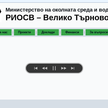
Министерство на околната среда и во
РИОСВ – Велико Търнов
а нас
Проекти
Доклади
Финанси
За въпроси