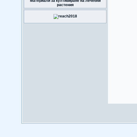
Материали за култивиране на лечебни
растения