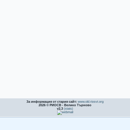
За информация от стария сайт:
www.old.riosvt.org
2026 © РИОСВ - Велико Търново
v2.3
(stats)