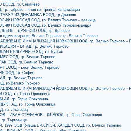
 ЕООД, гр. Севлиево
 гр. Габрово – клон гр. Трявна, канализация
ТАВЪР-ИЗ ДИНАМИКА ЕООД, гр.Дряново
ОСИФ НОВОСАД ООД, гр. Велико Търново – кланица
ОСИФ НОВОСАД ООД, гр. Велико Търново-мандра
ЕЕНЕ – ДРЯНОВО ООД, гр. Дряново
 администрация Велико Търново, гр. Велико Търново
БДЯВАНЕ И КАНАЛИЗАЦИЯ ЙОВКОВЦИ ООД, гр. Велико Търново – Г
КАЦИЯ – ВТ АД, гр. Велико Търново
АН БЪЛГАРИЯ ЕООД, гр. Бургас
ЕС ООД, гр. Велико Търново
АК ООД, гр. Велико Търново
Т ЕООД – клон Велико Търново
Я ООД, гр. София
АД, гр. Велико Търново
Д, гр.Велико Търново
БДЯВАНЕ И КАНАЛИЗАЦИЯ ЙОВКОВЦИ ООД, гр. Велико Търново – Р
4 ООД, гр. Горна Оряховица
 АД, гр. Горна Оряховица
УКТ АД, гр. Горна Оряховица
, гр. Лясковец
В – ИВАН СТЕФАНОВ – 04 ЕООД, гр. Горна Оряховица
 гр. Търговище
И. 1997 ООД (бивша БИ.СИ.СИ. ХАНДЕЛ ООД), гр. Велико Търново
 – КОМЕРС ООД, с. Кесарево, общ. Стражица