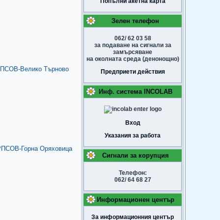
Попълни акетна карта
Зелен телефон
062/ 62 03 58
за подаване на сигнали за
замърсяване
на околната среда (денонощно)
ПСОВ-Велико Търново
Предприети действия
Инф. система INCOLAB
Вход
Указания за работа
ПСОВ-Горна Оряховица
Сигнали за корупция
Телефон:
062/ 64 68 27
Информационен център
За информационния център