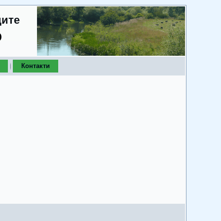
дите
о
Контакти