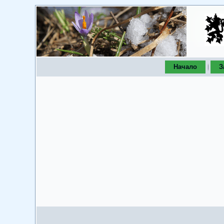
Начало
З