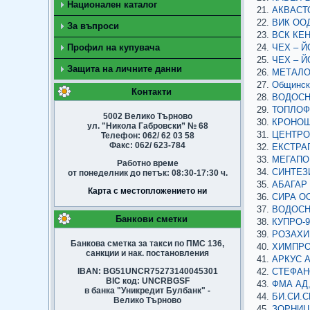
Национален каталог
АКВАСТО
ВИК ООД,
За въпроси
ВСК КЕН
Профил на купувача
ЧЕХ – Й
ЧЕХ – Й
Защита на личните данни
МЕТАЛОЛ
Общинска
Контакти
ВОДОСНА
ТОПЛОФИ
5002 Велико Търново
КРОНОШП
ул. "Никола Габровски” № 68
ЦЕНТРОМ
Телефон: 062/ 62 03 58
Факс: 062/ 623-784
ЕКСТРАП
МЕГАПОР
Работно време
СИНТЕЗИ
от понеделник до петък: 08:30-17:30 ч.
АБАГАР 
Карта с местопложението ни
СИРА ОО
ВОДОСНА
Банкови сметки
КУПРО-9
РОЗАХИМ
Банкова сметка за такси по ПМС 136,
ХИМПРОД
санкции и нак. постановления
АРКУС АД
IBAN: BG51UNCR75273140045301
СТЕФАНО
BIC код: UNCRBGSF
ФМА АД,
в банка "Уникредит Булбанк" -
БИ.СИ.С
Велико Търново
ЗОРНИЦА