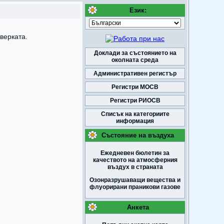
Език:
верката.
Доклади за състоянието на
околната среда
Административен регистър
Регистри МОСВ
Регистри РИОСВ
Списък на категориите
информация
Състояние на въздуха
Ежедневен бюлетин за
качеството на атмосферния
въздух в страната
Озонразрушаващи вещества и
флуорирани праникови газове
Анкета