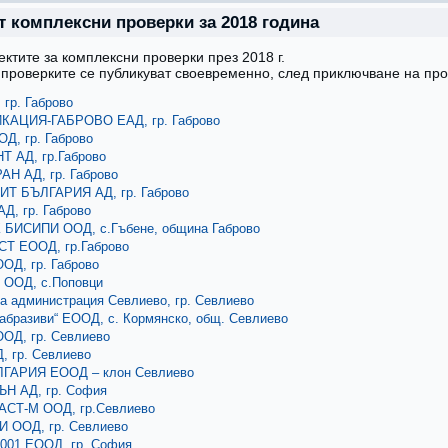
т комплексни проверки за 2018 година
ектите за комплексни проверки през 2018 г.
 проверките се публикуват своевременно, след приключване на про
гр. Габрово
АЦИЯ-ГАБРОВО ЕАД, гр. Габрово
Д, гр. Габрово
Т АД, гр.Габрово
Н АД, гр. Габрово
Т БЪЛГАРИЯ АД, гр. Габрово
Д, гр. Габрово
БИСИПИ ООД, с.Гъбене, община Габрово
Т ЕООД, гр.Габрово
ОД, гр. Габрово
ООД, с.Поповци
 администрация Севлиево, гр. Севлиево
абразиви“ ЕООД, с. Кормянско, общ. Севлиево
ОД, гр. Севлиево
, гр. Севлиево
ГАРИЯ ЕООД – клон Севлиево
Н АД, гр. София
СТ-М ООД, гр.Севлиево
 ООД, гр. Севлиево
001 ЕООД, гр. София