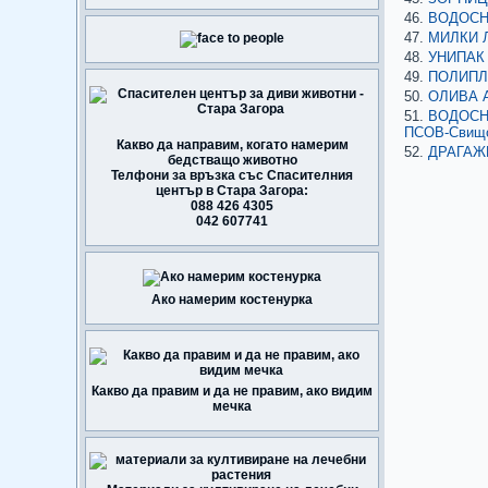
ВОДОСНА
МИЛКИ Л
УНИПАК 
ПОЛИПЛА
ОЛИВА А
ВОДОСНА
ПСОВ-Свищ
Какво да направим, когато намерим
ДРАГАЖЕ
бедстващо животно
Телфони за връзка със Спасителния
център в Стара Загора:
088 426 4305
042 607741
Ако намерим костенурка
Какво да правим и да не правим, ако видим
мечка