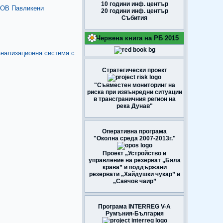
10 години инф. център
ОВ Павликени
20 години инф. център
Събития
Червена книга на РБ 2015
лизационна система с
Стратегически проект
"Съвместен мониторинг на
риска при извънредни ситуации
в трансграничния регион на
река Дунав"
Оперативна програма
"Околна среда 2007-2013г."
Проект „Устройство и
управление на резерват „Бяла
крава” и поддържани
резервати „Хайдушки чукар” и
„Савчов чаир”
Програма INTERREG V-A
Румъния-България