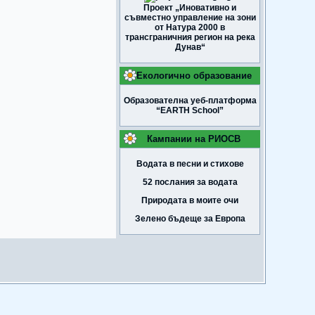
Проект „Иновативно и
съвместно управление на зони
от Натура 2000 в
трансграничния регион на река
Дунав“
Екологично образование
Образователна уеб-платформа
“EARTH School”
Кампании на РИОСВ
Водата в песни и стихове
52 послания за водата
Природата в моите очи
Зелено бъдеще за Европа