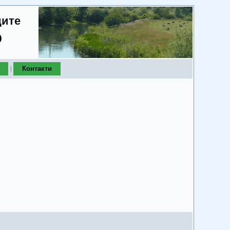
дите
о
Контакти