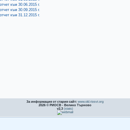
тчет към 30.06.2015 г.
тчет към 30.09.2015 г.
тчет към 31.12.2015 г.
За информация от стария сайт:
www.old.riosvt.org
2026 © РИОСВ - Велико Търново
v2.3
(stats)