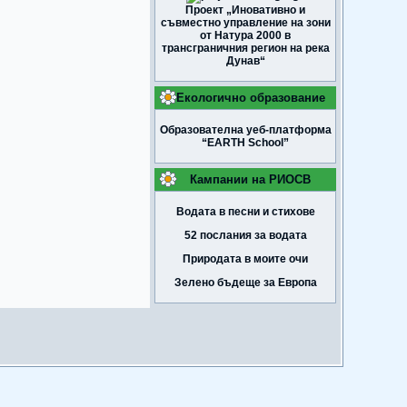
Проект „Иновативно и
съвместно управление на зони
от Натура 2000 в
трансграничния регион на река
Дунав“
Екологично образование
Образователна уеб-платформа
“EARTH School”
Кампании на РИОСВ
Водата в песни и стихове
52 послания за водата
Природата в моите очи
Зелено бъдеще за Европа