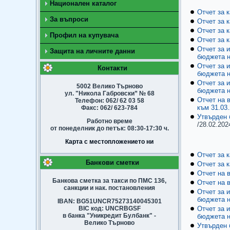
Национален каталог
Отчет за 
За въпроси
Отчет за 
Отчет за 
Профил на купувача
Отчет за 
Отчет за 
Защита на личните данни
бюджета н
Отчет за 
Контакти
бюджета н
Отчет за 
5002 Велико Търново
бюджета н
ул. "Никола Габровски” № 68
Отчет на 
Телефон: 062/ 62 03 58
към 31.03.
Факс: 062/ 623-784
Утвърден 
Работно време
/28.02.2024
от понеделник до петък: 08:30-17:30 ч.
Карта с местопложението ни
Отчет за 
Банкови сметки
Отчет за 
Отчет на 
Банкова сметка за такси по ПМС 136,
Отчет на 
санкции и нак. постановления
Отчет за 
бюджета н
IBAN: BG51UNCR75273140045301
BIC код: UNCRBGSF
Отчет за 
в банка "Уникредит Булбанк" -
бюджета н
Велико Търново
Утвърден 