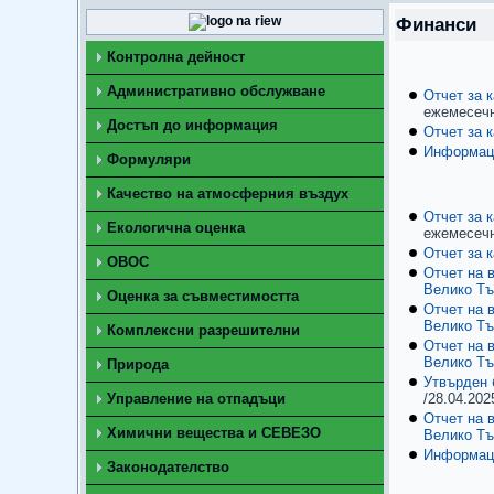
Финанси
Контролна дейност
Административно обслужване
Отчет за 
ежемесечн
Достъп до информация
Отчет за 
Информац
Формуляри
Качество на атмосферния въздух
Отчет за 
Екологична оценка
ежемесечн
Отчет за 
ОВОС
Отчет на 
Велико Тъ
Оценка за съвместимостта
Отчет на 
Велико Тъ
Комплексни разрешителни
Отчет на 
Велико Тъ
Природа
Утвърден 
Управление на отпадъци
/28.04.2025
Отчет на 
Химични вещества и СЕВЕЗО
Велико Тъ
Информац
Законодателство