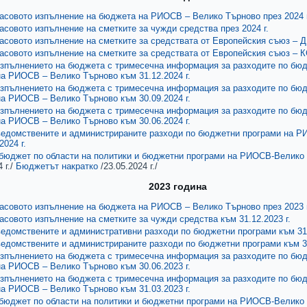
касовото изпълнение на бюджета на РИОСВ – Велико Търново през 2024 г
касовото изпълнение на сметките за чужди средства през 2024 г.
касовото изпълнение на сметките за средствата от Европейския съюз – 
касовото изпълнение на сметките за средствата от Европейския съюз – 
изпълнението на бюджета с тримесечна информация за разходите по бю
а РИОСВ – Велико Търново към 31.12.2024 г.
изпълнението на бюджета с тримесечна информация за разходите по бю
а РИОСВ – Велико Търново към 30.09.2024 г.
изпълнението на бюджета с тримесечна информация за разходите по бю
а РИОСВ – Велико Търново към 30.06.2024 г.
ведомствените и администрираните разходи по бюджетни програми на 
2024 г.
бюджет по области на политики и бюджетни програми на РИОСВ-Велико Т
 г./
Бюджетът накратко
/23.05.2024 г./
2023 година
касовото изпълнение на бюджета на РИОСВ – Велико Търново през 2023 г
касовото изпълнение на сметките за чужди средства към 31.12.2023 г.
ведомствените и административни разходи по бюджетни програми към 31.
ведомствените и администрираните разходи по бюджетни програми към 30
изпълнението на бюджета с тримесечна информация за разходите по бю
а РИОСВ – Велико Търново към 30.06.2023 г.
изпълнението на бюджета с тримесечна информация за разходите по бю
а РИОСВ – Велико Търново към 31.03.2023 г.
бюджет по области на политики и бюджетни програми на РИОСВ-Велико Т