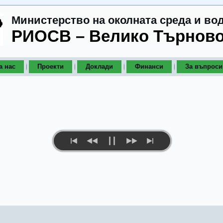
Министерство на околната среда и во
РИОСВ – Велико Търнов
а нас
Проекти
Доклади
Финанси
За въпроси