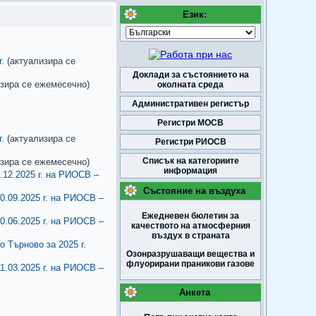
Език:
.
(актуализира се
Доклади за състоянието на
зира се ежемесечно)
околната среда
Административен регистър
Регистри МОСВ
г.
(актуализира се
Регистри РИОСВ
Списък на категориите
зира се ежемесечно)
информация
.12.2025 г. на РИОСВ –
Състояние на въздуха
0.09.2025 г. на РИОСВ –
Ежедневен бюлетин за
0.06.2025 г. на РИОСВ –
качеството на атмосферния
въздух в страната
 Търново за 2025 г.
Озонразрушаващи вещества и
флуорирани праникови газове
1.03.2025 г. на РИОСВ –
Анкета