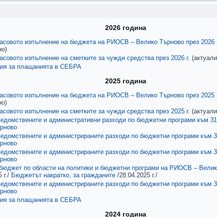
2026 година
касовото изпълнение на бюджета на РИОСВ – Велико Търново през 2026 г
о)
касовото изпълнение на сметките за чужди средства през 2026 г.
(актуали
ия за плащанията в СЕБРА
2025 година
касовото изпълнение на бюджета на РИОСВ – Велико Търново през 2025 
о)
касовото изпълнение на сметките за чужди средства през 2025 г.
(актуали
ведомствените и административни разходи по бюджетни програми към 31
рново
ведомствените и администрираните разходи по бюджетни програми към 3
рново
ведомствените и администрираните разходи по бюджетни програми към 3
рново
бюджeт по области на политики и бюджетни програми на РИОСВ – Велико
 г./
Бюджетът накратко, за гражданите
/28.04.2025 г./
ведомствените и администрираните разходи по бюджетни програми към 3
рново
ия за плащанията в СЕБРА
2024 година