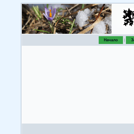
Начало
З