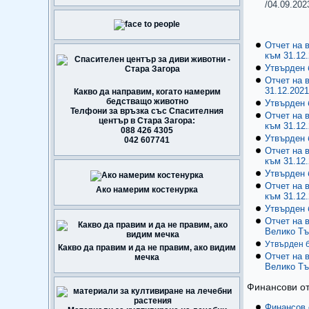
/04.09.2023
Отчет на 
към 31.12.
Утвърден 
Отчет на 
31.12.2021 
Какво да направим, когато намерим
бедстващо животно
Утвърден 
Телфони за връзка със Спасителния
Oтчет на 
център в Стара Загора:
към 31.12.
088 426 4305
Утвърден 
042 607741
Отчет на 
към 31.12.
Утвърден 
Отчет на 
Ако намерим костенурка
към 31.12.
Утвърден 
Отчет на 
Велико Тъ
Утвърден б
Какво да правим и да не правим, ако видим
Отчет на 
мечка
Велико Тъ
Финансови отч
Финансов о