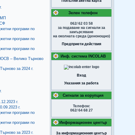
Попълни акетна карта
.
Зелен телефон
ДМП
КСФ
062/ 62 03 58
за подаване на сигнали за
джетни програми по
замърсяване
на околната среда (денонощно)
джетни програми по
Предприети действия
джетни програми по
Инф. система INCOLAB
РИОСВ – Велико Търновo
ърново за 2024 г.
Вход
Указания за работа
.
Сигнали за корупция
12.2023 г.
Телефон:
.09.2023 г.
062/ 64 68 27
джетни програми по
джетни програми по
Информационен център
ърново за 2023 г.
За информационния център