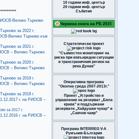
10 години инф. център
20 години инф. център
*********
Събития
 РИОСВ-Велико Търново
Червена книга на РБ 2015
ърново за 2022 г.
ИОСВ-Велико Търново към
Стратегически проект
ърново за 2021 г.
РИОСВ – Велико Търново
"Съвместен мониторинг на
риска при извънредни ситуации
в трансграничния регион на
ърново за 2020 г.
река Дунав"
РИОСВ – Велико Търново
ърново за 2019 г.
Оперативна програма
РИОСВ – Велико Търново
"Околна среда 2007-2013г."
ърново за 2018 г.
Проект „Устройство и
1.12.2017 г. на РИОСВ –
управление на резерват „Бяла
крава” и поддържани
резервати „Хайдушки чукар” и
о за 2017 г.
„Савчов чаир”
1.12.2016 г. на РИОСВ –
Програма INTERREG V-A
Румъния-България