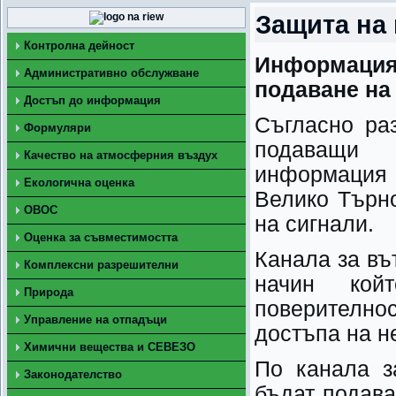
Защита на
Контролна дейност
Информация 
Административно обслужване
подаване на
Достъп до информация
Съгласно ра
Формуляри
подаващи 
Качество на атмосферния въздух
информация
Екологична оценка
Велико Търн
ОВОС
на сигнали.
Оценка за съвместимостта
Канала за въ
Комплексни разрешителни
начин кой
Природа
поверителн
Управление на отпадъци
достъпа на н
Химични вещества и СЕВЕЗО
По канала з
Законодателство
бъдат подава