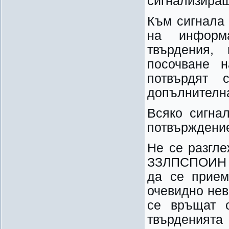
сигнализиращ
Към сигнала 
на информ
твърдения, 
посочване 
потвърдят 
допълнителн
Всяко сигна
потвърждение
Не се разгле
ЗЗЛПСПОИН и
да се прием
очевидно нев
се връщат с
твърденията