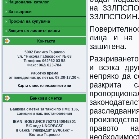
Национален каталог
на ЗЗЛПСПОИ
За въпроси
ЗЗЛПСПОИН
Профил на купувача
Поверително
Защита на личните данни
лица и на 
Контакти
защитена.
5002 Велико Търново
ул. "Никола Габровски” № 68
Разкриването
Телефон: 062/ 62 03 58
Факс: 062/ 623-784
и всяка дру
Работно време
непряко да с
от понеделник до петък: 08:30-17:30 ч.
разкрита 
Карта с местопложението ни
пропорциона
Банкови сметки
законодател
разследвани
Банкова сметка за такси по ПМС 136,
санкции и нак. постановления
производств
IBAN: BG51UNCR75273140045301
BIC код: UNCRBGSF
правото н
в банка "Уникредит Булбанк" -
Велико Търново
необходимос