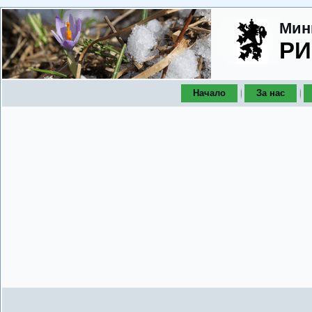
Мин
РИ
Начало
За нас