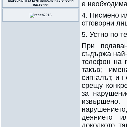
Материали за култивиране на лечебни
е необходима
растения
4. Писмено и
отговорни ли
5. Устно по 
При подава
съдържа най–
телефон на п
такъв; име
сигналът, и 
срещу конкре
за нарушени
извършено
нарушението
деянието ил
доколкото та