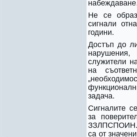
набеждаване
Не се образ
сигнали отн
години.
Достъп до л
нарушения,
служители на
на съответ
„необходи
функционалн
задача.
Сигналите с
за поверите
ЗЗЛПСПОИН. 
са от значени