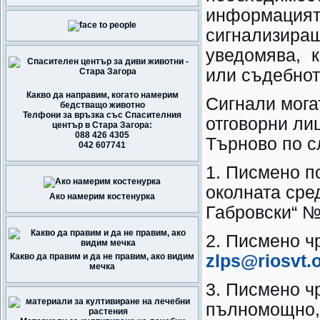
информация
сигнализира
уведомява, 
или съдебнот
Какво да направим, когато намерим
Сигнали мога
бедстващо животно
Телфони за връзка със Спасителния
отговорни л
център в Стара Загора:
088 426 4305
Търново по с
042 607741
1. Писмено п
околната сре
Ако намерим костенурка
Габровски“ №
2. Писмено ч
Какво да правим и да не правим, ако видим
zlps@riosvt.
мечка
3. Писмено ч
пълномощно, 