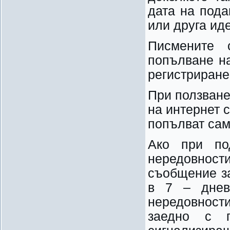
дата на пода
или друга ид
Писмените 
попълване н
регистриране
При ползване
на интернет 
попълват сам
Ако при по
нередовнос
съобщение за
в 7 – днев
нередовности
заедно с 