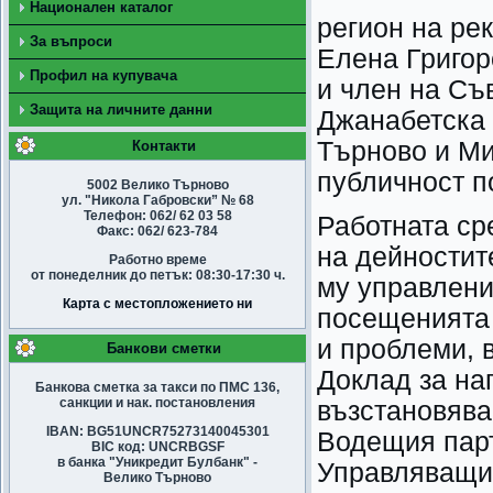
Национален каталог
регион на ре
За въпроси
Елена Григор
Профил на купувача
и член на Съ
Защита на личните данни
Джанабетска 
Търново и М
Контакти
публичност п
5002 Велико Търново
ул. "Никола Габровски” № 68
Телефон: 062/ 62 03 58
Работната ср
Факс: 062/ 623-784
на дейностит
Работно време
от понеделник до петък: 08:30-17:30 ч.
му управлени
Карта с местопложението ни
посещенията 
и проблеми, 
Банкови сметки
Доклад за на
Банкова сметка за такси по ПМС 136,
санкции и нак. постановления
възстановява
IBAN: BG51UNCR75273140045301
Водещия парт
BIC код: UNCRBGSF
в банка "Уникредит Булбанк" -
Управляващия
Велико Търново