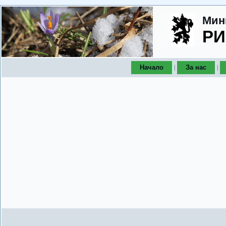
Мин
РИ
Начало
За нас