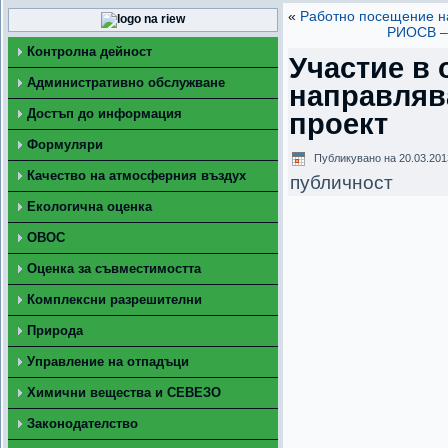
«
Работно посещение н
РИОСВ – 
Контролна дейност
Участие в
Административно обслужване
направляв
Достъп до информация
проект
Формуляри
Публикувано на
20.03.201
Качество на атмосферния въздух
публичност
Екологична оценка
ОВОС
Оценка за съвместимостта
Комплексни разрешителни
Природа
Управление на отпадъци
Химични вещества и СЕВЕЗО
Законодателство