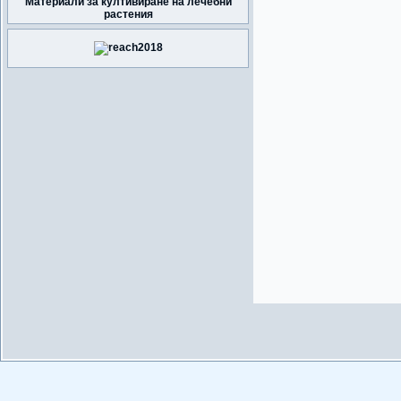
Материали за култивиране на лечебни
растения