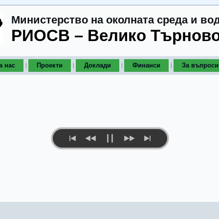
Министерство на околната среда и во
РИОСВ – Велико Търнов
а нас
Проекти
Доклади
Финанси
За въпроси