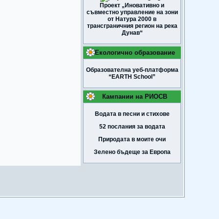
Проект „Иновативно и
съвместно управление на зони
от Натура 2000 в
трансграничния регион на река
Дунав“
Екологично образование
Образователна уеб-платформа
“EARTH School”
Кампании на РИОСВ
Водата в песни и стихове
52 послания за водата
Природата в моите очи
Зелено бъдеще за Европа