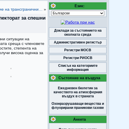
…
Език:
ние на трансгранични…
»
пекторат за спешни
Доклади за състоянието на
околната среда
шни ситуации на
Административен регистър
ната среща с членовете
стите, степента на
Регистри МОСВ
лучи висока оценка за
Регистри РИОСВ
Списък на категориите
информация
Състояние на въздуха
Ежедневен бюлетин за
качеството на атмосферния
въздух в страната
Озонразрушаващи вещества и
флуорирани праникови газове
Анкета