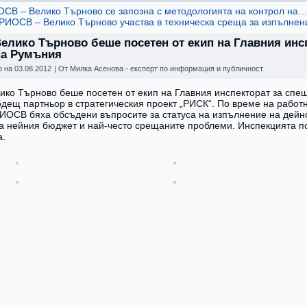
ОСВ – Велико Търново се запозна с методологията на контрол на
РИОСВ – Велико Търново участва в техническа среща за изпълне
елико Търново беше посетен от екип на Главния инс
на Румъния
о на
03.08.2012
|
От
Милка Асенова - експерт по информация и публичност
ко Търново беше посетен от екип на Главния инспекторат за спе
дещ партньор в стратегическия проект „РИСК“. По време на работ
РИОСВ бяха обсъдени въпросите за статуса на изпълнение на дейно
а нейния бюджет и най-често срещаните проблеми. Инспекцията по
а.