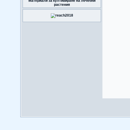
Материали за култивиране на лечебни
растения