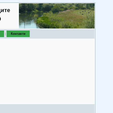
дите
о
Контакти