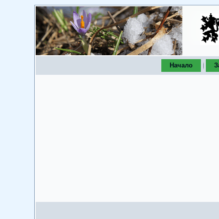
Начало
З