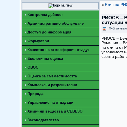
«
Екип на РИ
Контролна дейност
РИОСВ – В
ситуации 
Административно обслужване
Публикуван
Достъп до информация
РИОСВ – Вели
Формуляри
Румъния – Во
на екипа от 
Качество на атмосферния въздух
усвояемост н
своята работ
Екологична оценка
ОВОС
Оценка за съвместимостта
Комплексни разрешителни
Природа
Управление на отпадъци
Химични вещества и СЕВЕЗО
Законодателство