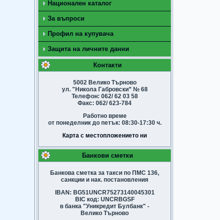
Национален каталог
За въпроси
Профил на купувача
Защита на личните данни
Контакти
5002 Велико Търново
ул. "Никола Габровски” № 68
Телефон: 062/ 62 03 58
Факс: 062/ 623-784
Работно време
от понеделник до петък: 08:30-17:30 ч.
Карта с местопложението ни
Банкови сметки
Банкова сметка за такси по ПМС 136,
санкции и нак. постановления
IBAN: BG51UNCR75273140045301
BIC код: UNCRBGSF
в банка "Уникредит Булбанк" -
Велико Търново