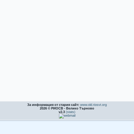
За информация от стария сайт:
www.old.riosvt.org
2026 © РИОСВ - Велико Търново
v2.3
(stats)