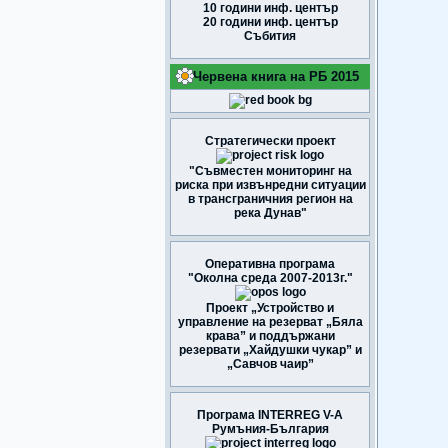
10 години инф. център
20 години инф. център
Събития
Червена книга на РБ 2015
Стратегически проект
"Съвместен мониторинг на
риска при извънредни ситуации
в трансграничния регион на
река Дунав"
Оперативна програма
"Околна среда 2007-2013г."
Проект „Устройство и
управление на резерват „Бяла
крава” и поддържани
резервати „Хайдушки чукар” и
„Савчов чаир”
Програма INTERREG V-A
Румъния-България