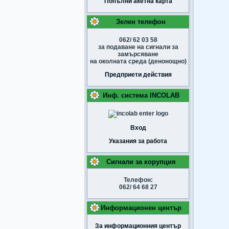
Попълни акетна карта
Зелен телефон
062/ 62 03 58
за подаване на сигнали за
замърсяване
на околната среда (денонощно)
Предприети действия
Инф. система INCOLAB
Вход
Указания за работа
Сигнали за корупция
Телефон:
062/ 64 68 27
Информационен център
За информационния център