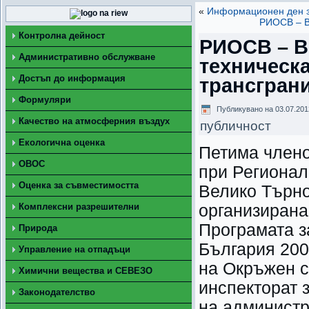
«
Информационен ден за
РИОСВ – В
Контролна дейност
РИОСВ – В
Административно обслужване
техническа
Достъп до информация
трансгран
Формуляри
Публикувано на
03.07.201
Качество на атмосферния въздух
публичност
Екологична оценка
Петима члено
ОВОС
при Регионал
Оценка за съвместимостта
Велико Търно
Комплексни разрешителни
организирана
Програмата з
Природа
България 200
Управление на отпадъци
на Окръжен с
Химични вещества и СЕВЕЗО
инспекторат 
Законодателство
на администр