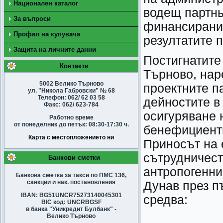
Национален каталог
водещ партнь
За въпроси
финансиранит
Профил на купувача
резултатите п
Защита на личните данни
Постигнатите
Контакти
Търново, нар
5002 Велико Търново
проектните п
ул. "Никола Габровски” № 68
Телефон: 062/ 62 03 58
дейностите в
Факс: 062/ 623-784
осигуряване 
Работно време
от понеделник до петък: 08:30-17:30 ч.
бенефициенти
Карта с местопложението ни
Приносът на 
сътрудничест
Банкови сметки
антропогенни
Банкова сметка за такси по ПМС 136,
санкции и нак. постановления
Дунав през пъ
IBAN: BG51UNCR75273140045301
средва:
BIC код: UNCRBGSF
в банка "Уникредит Булбанк" -
Велико Търново