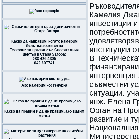
Ръководителя
Камелия Джан
инвестиции и
потребностит
удовлетворяв
Какво да направим, когато намерим
бедстващо животно
институции о
Телфони за връзка със Спасителния
център в Стара Загора:
В Техническа
088 426 4305
042 607741
финансирани 
интервенция 
съвместни ус
Ако намерим костенурка
ситуации, уч
инж. Елена Г
Орган на Про
Какво да правим и да не правим, ако видим
мечка
развитие и т
Националния 
Министерство