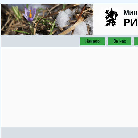
Мин
РИ
Начало
За нас