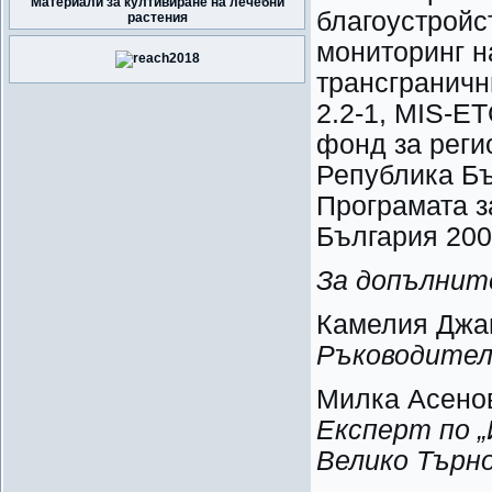
Материали за култивиране на лечебни
благоустройс
растения
мониторинг н
трансграничн
2.2-1, MIS-E
фонд за реги
Република Бъ
Програмата з
България 200
За допълнит
Камелия Джа
Ръководит
Милка Асено
Експерт по 
Велико Търн