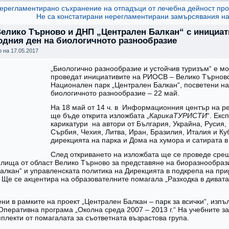
нерегламентирано съхранение на отпадъци от лечебна дейност п
Не са констатирани нерегламентирани замърсявания н
елико Търново и ДНП „Централен Балкан“ с инициат
дния ден на биологичното разнообразие
о на
17.05.2017
„Биологично разнообразие и устойчив туризъм“ е мо
проведат инициативите на РИОСВ – Велико Търново
Национален парк „Централен Балкан“, посветени н
биологичното разнообразие – 22 май.
На 18 май от 14 ч. в Информационния център на р
ще бъде открита изложбата
„
КарикаТУРИСТИ
“. Екс
карикатури на автори от България, Украйна, Русия,
Сърбия, Чехия, Литва, Иран, Бразилия, Италия и Ку
дирекцията на парка и Дома на хумора и сатирата в
След откриването на изложбата ще се проведе срещ
илища от област Велико Търново за представяне на биоразнообраз
алкан“ и управленската политика на Дирекцията в подкрепа на пр
 Ще се акцентира на образователните помагала „Разходка в дивата
ени в рамките на проект „Централен Балкан – парк за всички“, изп
Оперативна програма „Околна среда 2007 – 2013 г.“ На учебните 
плекти от помагалата за съответната възрастова група.