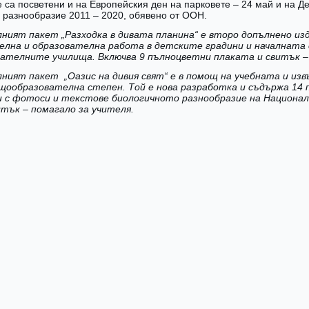
 са посветени и на Европейския ден на парковете – 24 май и на Д
 разнообразие 2011 – 2020, обявено от ООН.
ният пакет „Разходка в дивата планина“ е второ допълнено изд
елна и образователна работа в детските градини и началната
ателните училища. Включва 9 пълноцветни плаката и свитък – 
ният пакет „Оазис на дивия свят“ е в помощ на учебната и изв
щообразователна степен. Той е нова разработка
и съдържа 14 
 с фотоси и текстове биологичното разнообразие на Национа
итък – помагало за учителя.