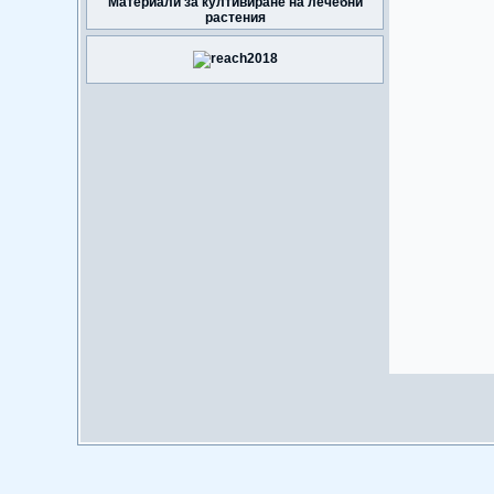
Материали за култивиране на лечебни
растения