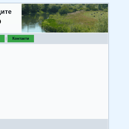
дите
о
Контакти