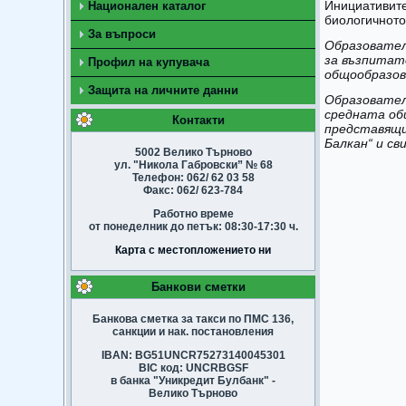
Инициативите
Национален каталог
биологичното
За въпроси
Образовател
за възпитат
Профил на купувача
общообразов
Защита на личните данни
Образовател
средната об
Контакти
представящи
Балкан“ и св
5002 Велико Търново
ул. "Никола Габровски” № 68
Телефон: 062/ 62 03 58
Факс: 062/ 623-784
Работно време
от понеделник до петък: 08:30-17:30 ч.
Карта с местопложението ни
Банкови сметки
Банкова сметка за такси по ПМС 136,
санкции и нак. постановления
IBAN: BG51UNCR75273140045301
BIC код: UNCRBGSF
в банка "Уникредит Булбанк" -
Велико Търново