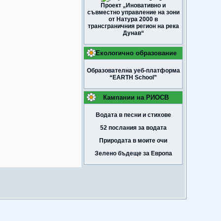
Проект „Иновативно и
съвместно управление на зони
от Натура 2000 в
трансграничния регион на река
Дунав“
Екологично образование
Образователна уеб-платформа
“EARTH School”
Кампании на РИОСВ
Водата в песни и стихове
52 послания за водата
Природата в моите очи
Зелено бъдеще за Европа