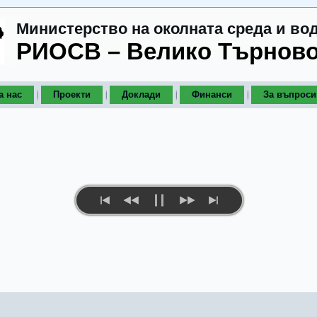
Министерство на околната среда и во
РИОСВ – Велико Търнов
а нас
Проекти
Доклади
Финанси
За въпроси