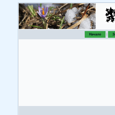
Начало
З