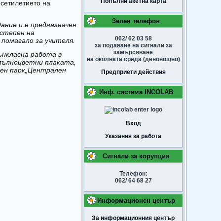
Попълни акетна карта
есетилетието на
Зелен телефон
ание и е предназначен
 степен на
062/ 62 03 58
помагало за учителя.
за подаване на сигнали за
замърсяване
ънкласна работа в
на околната среда (денонощно)
пълноцветни плаката,
лен парк„Централен
Предприети действия
Инф. система INCOLAB
Вход
Указания за работа
Сигнали за корупция
Телефон:
062/ 64 68 27
Информационен център
За информационния център