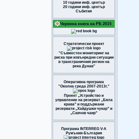
10 години инф. център
20 години инф. център
Събития
Червена книга на РБ 2015
Стратегически проект
"Съвместен мониторинг на
риска при извънредни ситуации
в трансграничния регион на
река Дунав"
Оперативна програма
"Околна среда 2007-2013г."
Проект „Устройство и
управление на резерват „Бяла
крава” и поддържани
резервати „Хайдушки чукар” и
„Савчов чаир”
Програма INTERREG V-A
Румъния-България