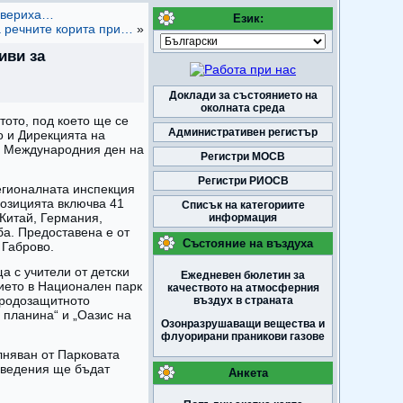
ровериха…
Език:
а речните корита при…
»
иви за
Доклади за състоянието на
околната среда
тото, под което ще се
Административен регистър
 и Дирекцията на
а Международния ден на
Регистри МОСВ
Регистри РИОСВ
егионалната инспекция
позицията включва 41
Списък на категориите
 Китай, Германия,
информация
ба. Предоставена е от
Състояние на въздуха
 Габрово.
а с учители от детски
Ежедневен бюлетин за
ието в Национален парк
качеството на атмосферния
иродозащитното
въздух в страната
 планина“ и „Оазис на
Озонразрушаващи вещества и
флуорирани праникови газове
ълняван от Парковата
заведения ще бъдат
Анкета