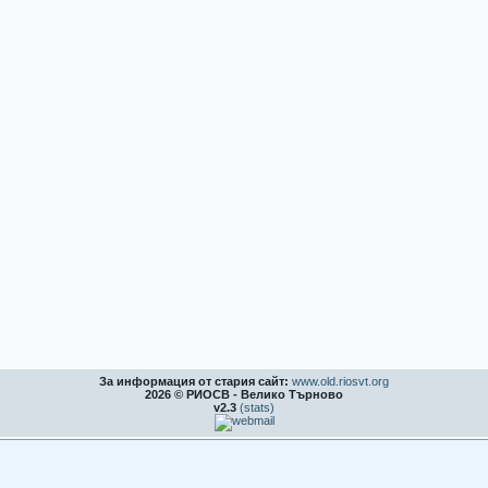
За информация от стария сайт:
www.old.riosvt.org
2026 © РИОСВ - Велико Търново
v2.3
(stats)