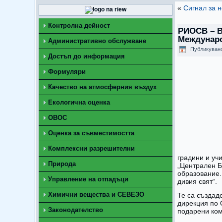
«
Сигнал за 
Контролна дейност
РИОСВ – В
Междунаро
Административно обслужване
Публикуван
Достъп до информация
Формуляри
Качество на атмосферния въздух
Екологична оценка
ОВОС
Оценка за съвместимостта
Комплексни разрешителни
градини и уч
Природа
„Централен Б
образование.
Управление на отпадъци
дивия свят“.
Химични вещества и СЕВЕЗО
Те са създад
дирекция по 
Законодателство
подарени ком