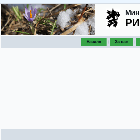
Мин
РИ
Начало
За нас