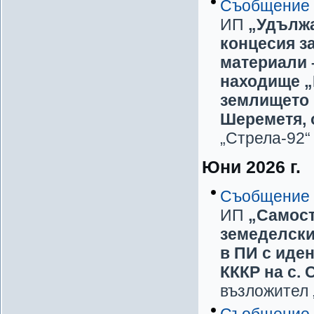
Съобщение
ИП
„Удължа
концесия з
материали 
находище „
землището 
Шереметя, 
„Стрела-92“ 
Юни 2026 г.
Съобщение
ИП
„Самост
земеделски 
в ПИ с иден
КККР на с.
възложител 
Съобщение