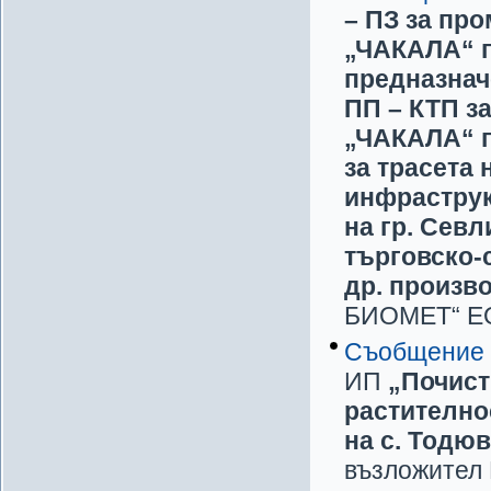
– ПЗ за про
„ЧАКАЛА“ п
предназначе
ПП – КТП за
„ЧАКАЛА“ п
за трасета
инфраструк
на гр. Севл
търговско-
др. произв
БИОМЕТ“ ЕОО
Съобщение
ИП
„Почист
растително
на с. Тодю
възложител 