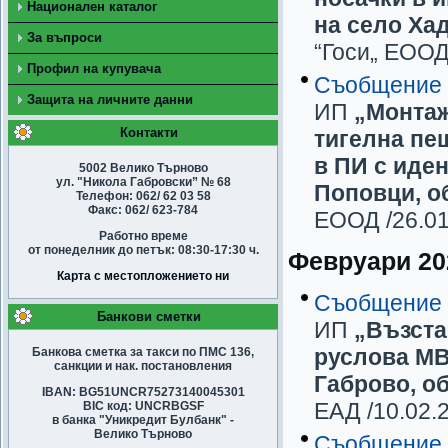
Национален каталог
на село Ха
За въпроси
“Госи„ ЕОО
Профил на купувача
Съобщение
Защита на личните данни
ИП
„Монтаж
Контакти
тигелна пе
в ПИ с иден
5002 Велико Търново
ул. "Никола Габровски” № 68
Поповци, о
Телефон: 062/ 62 03 58
Факс: 062/ 623-784
ЕООД
/26.01
Работно време
от понеделник до петък: 08:30-17:30 ч.
Февруари 202
Карта с местопложението ни
Съобщение
Банкови сметки
ИП
„Възста
руслова МВ
Банкова сметка за такси по ПМС 136,
санкции и нак. постановления
Габрово, о
IBAN: BG51UNCR75273140045301
ЕАД
/10.02.2
BIC код: UNCRBGSF
в банка "Уникредит Булбанк" -
Велико Търново
Съобщение