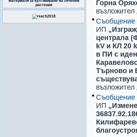
Материали за култивиране на лечебни
Горна Орях
растения
възложител
Съобщение
ИП
„Изграж
централа (
kV и КЛ 20 
в ПИ с иден
Каравелово
Търново и В
съществува
възложител
Съобщение
ИП
„Измене
36837.92.186
Килифарево
благоустро