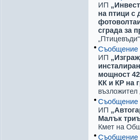
ИП
„Инвест
на птици с
фотоволтаи
сграда за п
„Птицевъди“ 
Съобщение
ИП
„Изграж
инсталиран
мощност 42
КК и КР на 
възложител 
Съобщение
ИП
„Автогар
Малък триъ
Кмет на Общ
Съобщение