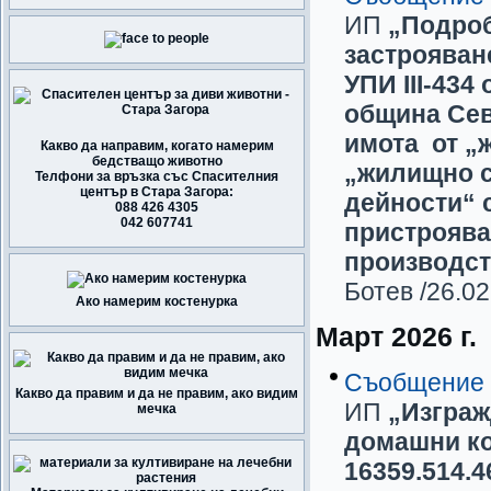
ИП
„Подроб
застрояван
УПИ III-434
община Сев
имота от „
Какво да направим, когато намерим
бедстващо животно
„жилищно с
Телфони за връзка със Спасителния
център в Стара Загора:
дейности“ 
088 426 4305
042 607741
пристроява
производст
Ботев
/26.02
Ако намерим костенурка
Март 2026 г.
Съобщение
Какво да правим и да не правим, ако видим
ИП
„Изграж
мечка
домашни ко
16359.514.4