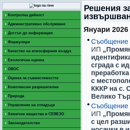
Решения з
извършван
Контролна дейност
Административно обслужване
Януари 2026 
Достъп до информация
Съобщение
Формуляри
ИП
„Промян
Качество на атмосферния въздух
идентификат
Екологична оценка
сграда с ид
ОВОС
преработка
Оценка за съвместимостта
с местопол
Комплексни разрешителни
КККР на с.
Велико Тъ
Природа
Съобщение
Управление на отпадъци
ИП
„Промян
Химични вещества и СЕВЕЗО
с цел разш
Законодателство
носачки в и