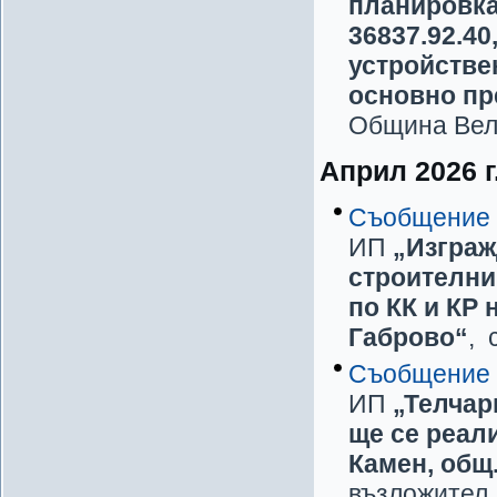
планировка
36837.92.40
устройстве
основно пр
Община Вел
Април 2026 г
Съобщение
ИП
„Изграж
строителни
по КК и КР 
Габрово“
,
Съобщение
ИП
„Телчар
ще се реали
Камен, общ
възложител 