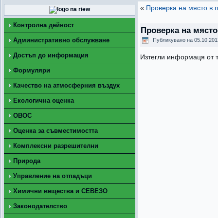
«
Проверка на място в 
Контролна дейност
Проверка на място
Административно обслужване
Публикувано на
05.10.201
Достъп до информация
Изтегли информаця от 
Формуляри
Качество на атмосферния въздух
Екологична оценка
ОВОС
Оценка за съвместимостта
Комплексни разрешителни
Природа
Управление на отпадъци
Химични вещества и СЕВЕЗО
Законодателство