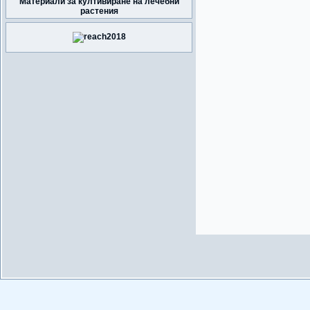
Материали за култивиране на лечебни
растения