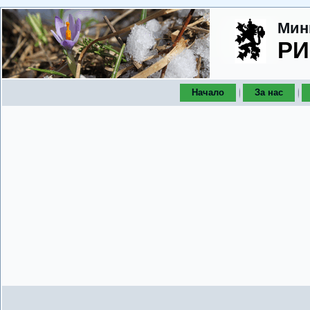
Мин
РИ
Начало
За нас