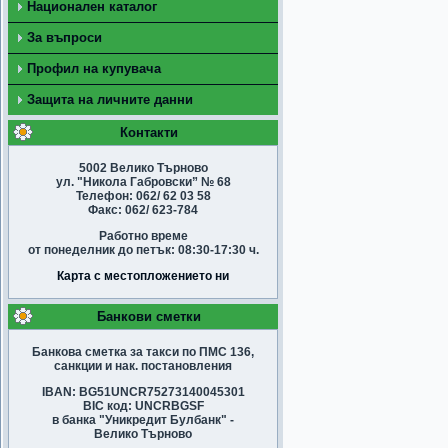
Национален каталог
За въпроси
Профил на купувача
Защита на личните данни
Контакти
5002 Велико Търново
ул. "Никола Габровски” № 68
Телефон: 062/ 62 03 58
Факс: 062/ 623-784
Работно време
от понеделник до петък: 08:30-17:30 ч.
Карта с местопложението ни
Банкови сметки
Банкова сметка за такси по ПМС 136,
санкции и нак. постановления
IBAN: BG51UNCR75273140045301
BIC код: UNCRBGSF
в банка "Уникредит Булбанк" -
Велико Търново