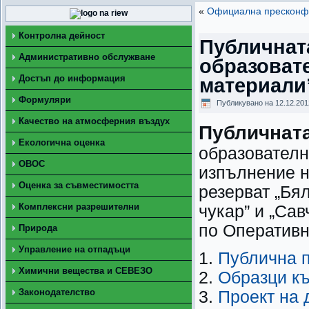
«
Официална пресконфе
Контролна дейност
Публичнат
Административно обслужване
образоват
Достъп до информация
материали
Формуляри
Публикувано на
12.12.201
Качество на атмосферния въздух
Публичната
Екологична оценка
образователн
ОВОС
изпълнение н
Оценка за съвместимостта
резерват „Бя
Комплексни разрешителни
чукар” и „Са
по Оперативн
Природа
Управление на отпадъци
1.
Публична 
Химични вещества и СЕВЕЗО
2.
Образци къ
Законодателство
3.
Проект на 