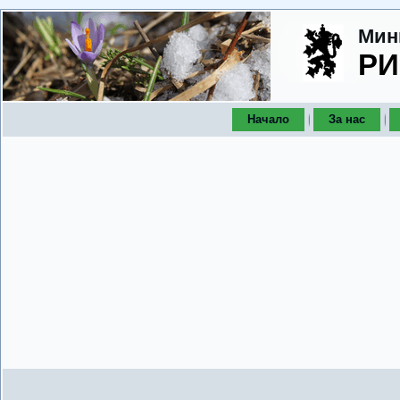
Мин
РИ
Начало
За нас