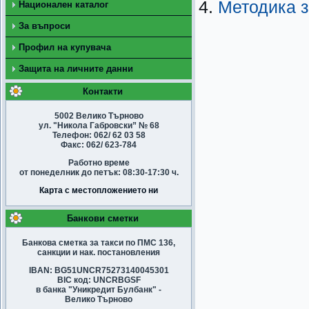
4.
Методика з
Национален каталог
За въпроси
Профил на купувача
Защита на личните данни
Контакти
5002 Велико Търново
ул. "Никола Габровски” № 68
Телефон: 062/ 62 03 58
Факс: 062/ 623-784
Работно време
от понеделник до петък: 08:30-17:30 ч.
Карта с местопложението ни
Банкови сметки
Банкова сметка за такси по ПМС 136,
санкции и нак. постановления
IBAN: BG51UNCR75273140045301
BIC код: UNCRBGSF
в банка "Уникредит Булбанк" -
Велико Търново