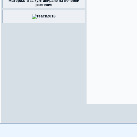
Материали за култивиране на лечебни
растения