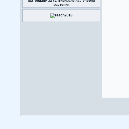
Материали за култивиране на лечебни
растения