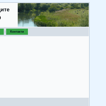
дите
о
Контакти