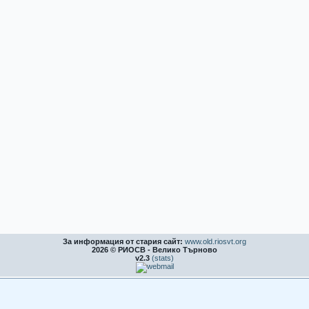
За информация от стария сайт:
www.old.riosvt.org
2026 © РИОСВ - Велико Търново
v2.3
(stats)