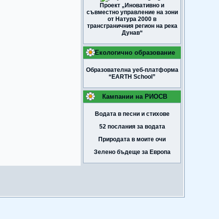
Проект „Иновативно и
съвместно управление на зони
от Натура 2000 в
трансграничния регион на река
Дунав“
Екологично образование
Образователна уеб-платформа
“EARTH School”
Кампании на РИОСВ
Водата в песни и стихове
52 послания за водата
Природата в моите очи
Зелено бъдеще за Европа