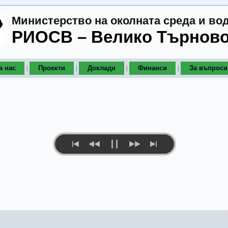
Министерство на околната среда и во
РИОСВ – Велико Търнов
а нас
Проекти
Доклади
Финанси
За въпроси