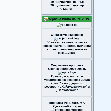
10 години инф. център
20 години инф. център
Събития
Червена книга на РБ 2015
Стратегически проект
"Съвместен мониторинг на
риска при извънредни ситуации
в трансграничния регион на
река Дунав"
Оперативна програма
"Околна среда 2007-2013г."
Проект „Устройство и
управление на резерват „Бяла
крава” и поддържани
резервати „Хайдушки чукар” и
„Савчов чаир”
Програма INTERREG V-A
Румъния-България