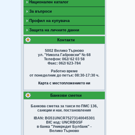
Национален каталог
За въпроси
Профил на купувача
Защита на личните данни
Контакти
5002 Велико Търново
ул. "Никола Габровски” № 68
Телефон: 062/ 62 03 58
Факс: 062/ 623-784
Работно време
от понеделник до петък: 08:30-17:30 ч.
Карта с местопложението ни
Банкови сметки
Банкова сметка за такси по ПМС 136,
санкции и нак. постановления
IBAN: BG51UNCR75273140045301
BIC код: UNCRBGSF
в банка "Уникредит Булбанк" -
Велико Търново