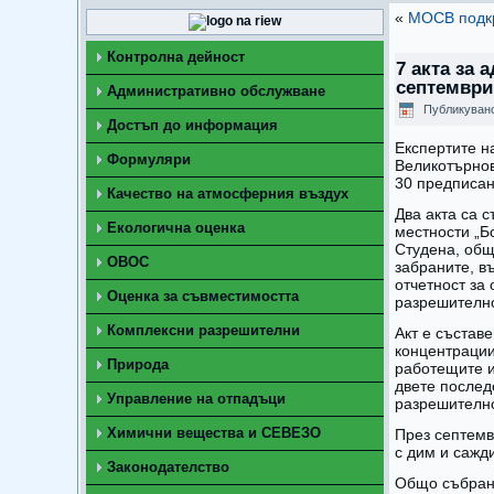
«
МОСВ подкр
Контролна дейност
7 акта за
септември
Административно обслужване
Публикуван
Достъп до информация
Експертите н
Формуляри
Великотърнов
30 предписан
Качество на атмосферния въздух
Два акта са 
Екологична оценка
местности „Б
Студена, общ
ОВОС
забраните, в
отчетност за
Оценка за съвместимостта
разрешителн
Комплексни разрешителни
Акт е състав
концентрации
Природа
работещите и
двете послед
Управление на отпадъци
разрешително
Химични вещества и СЕВЕЗО
През септемв
с дим и сажд
Законодателство
Общо събрани