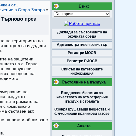
бявен от…
Език:
ечение в Стара Загора
»
 Търново през
Доклади за състоянието на
околната среда
та на територията на
Административен регистър
ия контрол са издадени
.
Регистри МОСВ
иите на защитени
Регистри РИОСВ
лището на с. Горна
ето са нарушени
Списък на категориите
ни за неводене на
информация
бходимото
Състояние на въздуха
измервания на
Ежедневен бюлетин за
ия въздух от
качеството на атмосферния
ин път в рамките на
въздух в страната
я с комплексно
Озонразрушаващи вещества и
ма съставен акт.
флуорирани праникови газове
не на реки и обгазяване
Анкета
в.