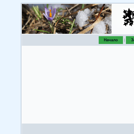
Начало
З