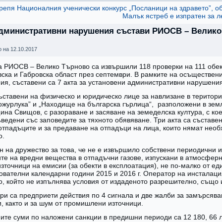
епя Националния ученически конкурс „Посланици на здравето”, о
Малък ястреб е изпратен за л
 административни нарушения състави РИОСВ – Велико
о на
12.10.2017
а РИОСВ – Велико Търново са извършили 118 проверки на 111 обек
ска и Габровска област през септември. В рамките на осъществен
ия, съставени са 7 акта за установени административни нарушения
съставени на физическо и юридическо лице за навлизане в територ
ожурлука” и „Находище на българска гърлица“, разположени в зем
ина Свищов, с разораване и засяване на земеделска култура, с ко
ъведени със заповедите за тяхното обявяване. Три акта са съставе
 отпадъците и за предаване на отпадъци на лица, които нямат нео
о.
ен на дружество за това, че не е извършило собствени периодични 
те на вредни вещества в отпадъчни газове, изпускани в атмосферн
зточници на емисии (за обекти в експлоатация), не по-малко от ед
ователни календарни години 2015 и 2016 г. Оператор на инсталаци
, който не изпълнява условия от издаденото разрешително, също и
ри са предприети действия по 4 сигнала и две жалби за замърсява
и, както и за шум от промишлени източници.
те суми по наложени санкции в предишни периоди са 12 180, 66 л