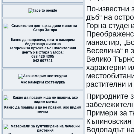
По-известни 
дъб“ на остр
Горна студен
Преображенск
Какво да направим, когато намерим
манастир, „Б
бедстващо животно
Телфони за връзка със Спасителния
Веселина“ в 
център в Стара Загора:
088 426 4305
Велико Търно
042 607741
характерни 
местообитани
Ако намерим костенурка
растителни и
Природните з
забележителн
Какво да правим и да не правим, ако видим
Примери за т
мечка
Къпиновския 
Водопадът на