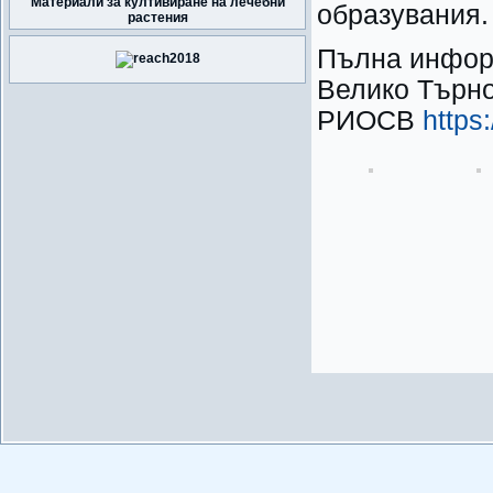
Материали за култивиране на лечебни
образувания.
растения
Пълна информ
Велико Търно
РИОСВ
https: