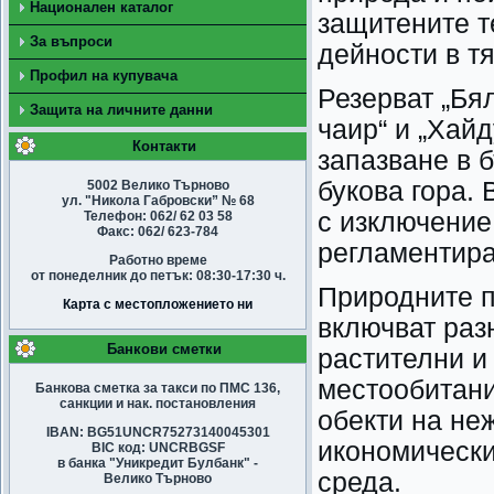
Национален каталог
защитените т
За въпроси
дейности в тя
Профил на купувача
Резерват „Бя
Защита на личните данни
чаир“ и „Хайд
Контакти
запазване в 
букова гора. 
5002 Велико Търново
ул. "Никола Габровски” № 68
с изключение
Телефон: 062/ 62 03 58
Факс: 062/ 623-784
регламентира
Работно време
от понеделник до петък: 08:30-17:30 ч.
Природните п
Карта с местопложението ни
включват раз
Банкови сметки
растителни и 
местообитани
Банкова сметка за такси по ПМС 136,
санкции и нак. постановления
обекти на не
IBAN: BG51UNCR75273140045301
икономически
BIC код: UNCRBGSF
в банка "Уникредит Булбанк" -
среда.
Велико Търново