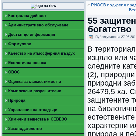
«
РИОСВ подкрепя пред
Бес
Контролна дейност
55 защите
Административно обслужване
богатство
Достъп до информация
Публикувано на
27.06.201
Формуляри
В териториал
Качество на атмосферния въздух
изцяло или ч
Екологична оценка
следните кат
ОВОС
(2), природни
природни заб
Оценка за съвместимостта
26479,5 ха. 
Комплексни разрешителни
защитените т
Природа
на биологичн
Управление на отпадъци
естествените 
Химични вещества и СЕВЕЗО
характерни и
Законодателство
природа и пе