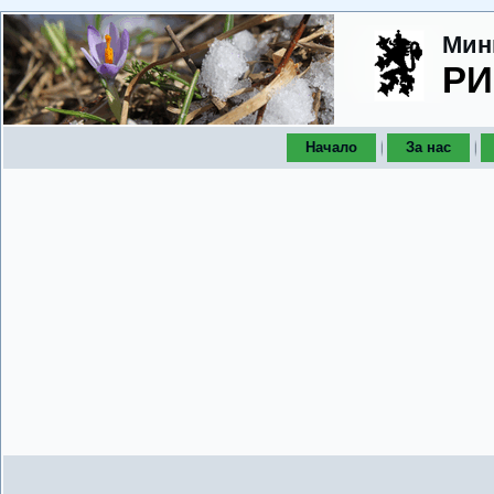
Мин
РИ
Начало
За нас