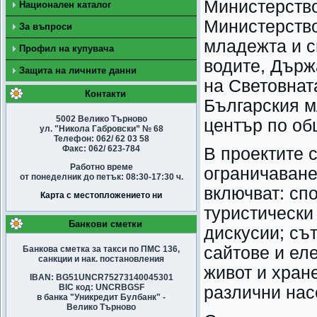
Министерство
Национален каталог
Министерство
За въпроси
младежта и с
Профил на купувача
водите, Държ
Защита на личните данни
на Световнат
Контакти
Българския м
5002 Велико Търново
център по об
ул. "Никола Габровски” № 68
Телефон: 062/ 62 03 58
Факс: 062/ 623-784
В проектите 
Работно време
ограничаване
от понеделник до петък: 08:30-17:30 ч.
включват: сп
Карта с местопложението ни
туристически 
Банкови сметки
дискусии; съ
сайтове и ел
Банкова сметка за такси по ПМС 136,
санкции и нак. постановления
живот и хран
IBAN: BG51UNCR75273140045301
BIC код: UNCRBGSF
различни нас
в банка "Уникредит Булбанк" -
Велико Търново