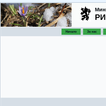
Мин
РИ
Начало
За нас