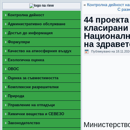
«
Контролна дейност на
С раз
Контролна дейност
44 проекта
Административно обслужване
класирани 
Достъп до информация
Националн
на здравет
Формуляри
Качество на атмосферния въздух
Публикувано на
18.11.202
Екологична оценка
ОВОС
Оценка за съвместимостта
Комплексни разрешителни
Природа
Управление на отпадъци
Химични вещества и СЕВЕЗО
Законодателство
Министерство