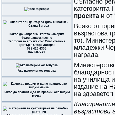
Съгласно ре
категорията I
проекта
и от 
Всяко от гор
възрастова гр
Какво да направим, когато намерим
бедстващо животно
то). Министе
Телфони за връзка със Спасителния
център в Стара Загора:
младежки Чер
088 426 4305
042 607741
награда.
Министерство
Ако намерим костенурка
благодарност
на училища и
издание на Н
Какво да правим и да не правим, ако видим
на здравето“!
мечка
Класираните
възрастови г