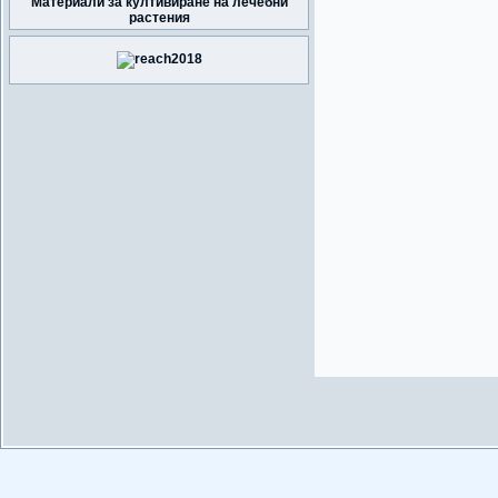
Материали за култивиране на лечебни
растения