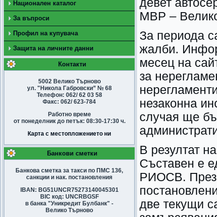
девет автосе
Национален каталог
МВР – Велик
За въпроси
За периода с
Профил на купувача
жалби. Инфор
Защита на личните данни
месец на сай
Контакти
за нерегламе
5002 Велико Търново
нерегламенти
ул. "Никола Габровски” № 68
Телефон: 062/ 62 03 58
незаконна ин
Факс: 062/ 623-784
случая ще бъ
Работно време
от понеделник до петък: 08:30-17:30 ч.
администрати
Карта с местопложението ни
В резултат н
Банкови сметки
Съставен е е
Банкова сметка за такси по ПМС 136,
РИОСВ. През 
санкции и нак. постановления
постановлени
IBAN: BG51UNCR75273140045301
BIC код: UNCRBGSF
две текущи с
в банка "Уникредит Булбанк" -
Велико Търново