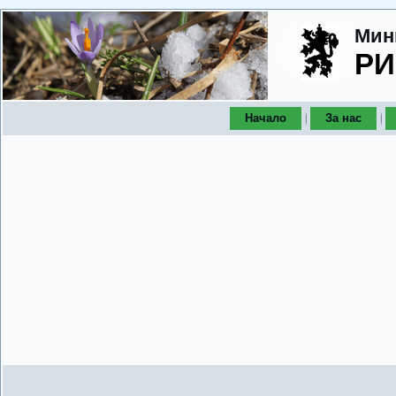
Мин
РИ
Начало
За нас