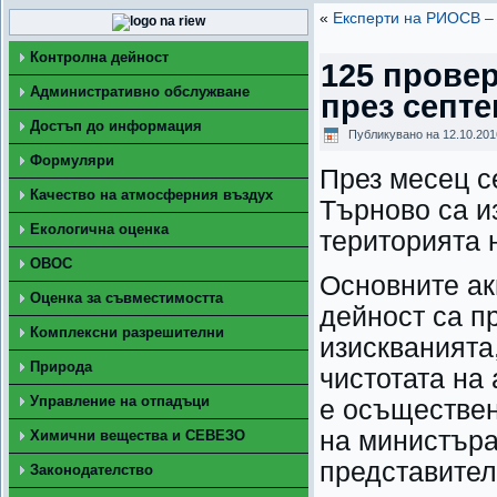
«
Експерти на РИОСВ –
Контролна дейност
125 прове
Административно обслужване
през септ
Достъп до информация
Публикувано на
12.10.201
Формуляри
През месец с
Качество на атмосферния въздух
Търново са и
Екологична оценка
територията 
ОВОС
Основните ак
Оценка за съвместимостта
дейност са п
Комплексни разрешителни
изискванията
Природа
чистотата на
Управление на отпадъци
е осъществен
на министъра
Химични вещества и СЕВЕЗО
представител
Законодателство