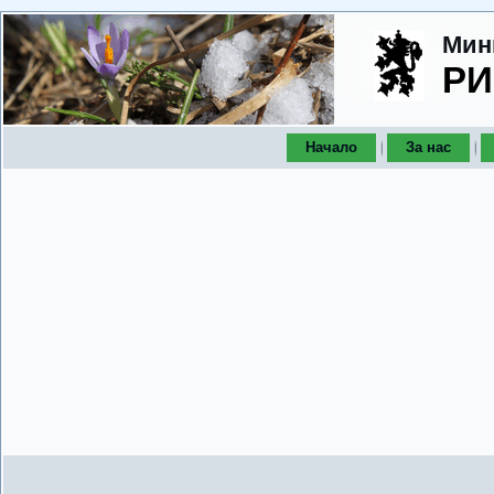
Мин
РИ
Начало
За нас