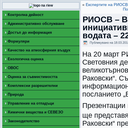
«
Експертите на РИОСВ 
По
Контролна дейност
РИОСВ – В
Административно обслужване
инициативи
Достъп до информация
водата – 2
Формуляри
Публикувано на
18.03.201
Качество на атмосферния въздух
На 20 март 
Екологична оценка
Световния де
ОВОС
великотърнов
Раковски“. С
Оценка за съвместимостта
информацион
Комплексни разрешителни
посланието „В
Природа
Управление на отпадъци
Презентации 
Химични вещества и СЕВЕЗО
ще представя
Законодателство
Раковски“ пре