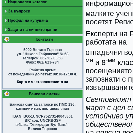
информационн
Национален каталог
За въпроси
малките учен
посетят Реги
Профил на купувача
Защита на личните данни
Експерти на 
Контакти
работата на 
5002 Велико Търново
отпадъчни во
ул. "Никола Габровски” № 68
Телефон: 062/ 62 03 58
ми
-ми
и 8
клас
Факс: 062/ 623-784
посещението 
Работно време
от понеделник до петък: 08:30-17:30 ч.
запознати с 
Карта с местопложението ни
извършваните
Банкови сметки
Световният
Банкова сметка за такси по ПМС 136,
март с цел 
санкции и нак. постановления
устойчиво уп
IBAN: BG51UNCR75273140045301
BIC код: UNCRBGSF
общественот
в банка "Уникредит Булбанк" -
Велико Търново
на прясна во