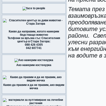
Темата през 2
взаимовръзка
преодоляван
битовите ус
Какво да направим, когато намерим
райони. Све
бедстващо животно
Телфони за връзка със Спасителния
улесни разр
център в Стара Загора:
088 426 4305
към енергий
042 607741
на водите в 
Ако намерим костенурка
Какво да правим и да не правим, ако видим
мечка