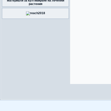
Материали за култивиране на лечебни
растения