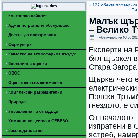
«
122 обекта провериха
Ек
Контролна дейност
Малък щър
Административно обслужване
– Велико 
Достъп до информация
Публикувано на
03.06.201
Формуляри
Експерти на 
Качество на атмосферния въздух
бял щъркел в
Екологична оценка
Стара Загора
ОВОС
Щъркелчето е
Оценка за съвместимостта
електрически
Комплексни разрешителни
Полски Тръмб
Природа
гнездото, е 
Управление на отпадъци
От началото н
Химични вещества и СЕВЕЗО
изпратени в 
Законодателство
ястреб, наме