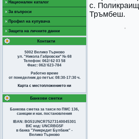
Национален каталог
с. Поликраищ
За въпроси
Тръмбеш.
Профил на купувача
Защита на личните данни
Контакти
5002 Велико Търново
ул. "Никола Габровски” № 68
Телефон: 062/ 62 03 58
Факс: 062/ 623-784
Работно време
от понеделник до петък: 08:30-17:30 ч.
Карта с местопложението ни
Банкови сметки
Банкова сметка за такси по ПМС 136,
санкции и нак. постановления
IBAN: BG51UNCR75273140045301
BIC код: UNCRBGSF
в банка "Уникредит Булбанк" -
Велико Търново