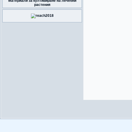
Материали за култивиране на лечебни
растения