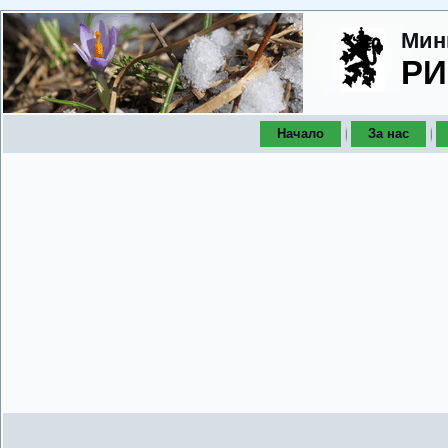
Мин
РИ
Начало
За нас