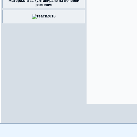
Материали за култивиране на лечебни
растения