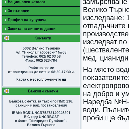
замърсяване 
Национален каталог
Велико Търно
За въпроси
изследване: 1
Профил на купувача
отпадъчните 
Защита на личните данни
производстве
Контакти
изследват по
(шествалентен
5002 Велико Търново
ул. "Никола Габровски” № 68
мед, цианиди
Телефон: 062/ 62 03 58
Факс: 062/ 623-784
На място вод
Работно време
от понеделник до петък: 08:30-17:30 ч.
показателите
Карта с местопложението ни
електропрово
Банкови сметки
на добро и у
Наредба №Н-4
Банкова сметка за такси по ПМС 136,
санкции и нак. постановления
води. Пълнит
IBAN: BG51UNCR75273140045301
проби ще бъд
BIC код: UNCRBGSF
в банка "Уникредит Булбанк" -
Велико Търново