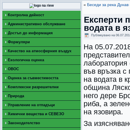
«
Беседи за река Дунав
Контролна дейност
Експерти п
Административно обслужване
водата в я
Достъп до информация
Публикувано на
06.07.201
Формуляри
На 05.07.201
Качество на атмосферния въздух
представител
Екологична оценка
лаборатория 
ОВОС
във връзка с
на водата в 
Оценка за съвместимостта
община Ляско
Комплексни разрешителни
него дере Бр
Природа
риба, а зеле
Управление на отпадъци
на язовира.
Химични вещества и СЕВЕЗО
За изясняван
Законодателство