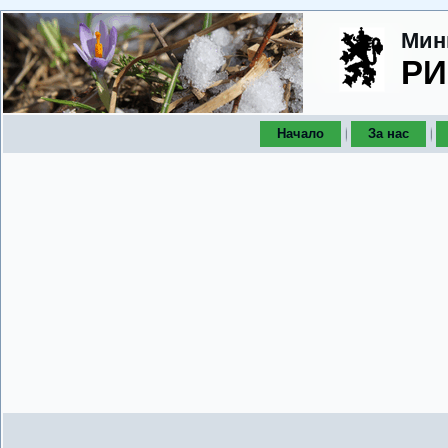
Мин
РИ
Начало
За нас