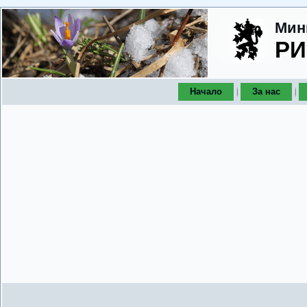
Мин
РИ
Начало
За нас