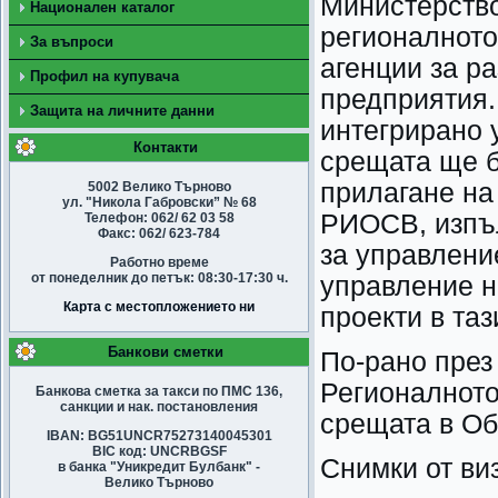
Министерство
Национален каталог
регионалното
За въпроси
агенции за р
Профил на купувача
предприятия.
Защита на личните данни
интегрирано 
Контакти
срещата ще б
прилагане на
5002 Велико Търново
ул. "Никола Габровски” № 68
РИОСВ, изпъл
Телефон: 062/ 62 03 58
Факс: 062/ 623-784
за управлени
Работно време
от понеделник до петък: 08:30-17:30 ч.
управление н
Карта с местопложението ни
проекти в таз
Банкови сметки
По-рано през
Регионалното
Банкова сметка за такси по ПМС 136,
санкции и нак. постановления
срещата в О
IBAN: BG51UNCR75273140045301
BIC код: UNCRBGSF
Снимки от ви
в банка "Уникредит Булбанк" -
Велико Търново