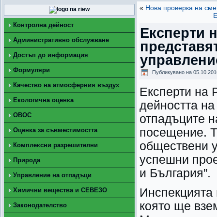
«
Нова проверка на см
Е
Контролна дейност
Експерти 
Административно обслужване
представя
Достъп до информация
управлени
Формуляри
Публикувано на
05.10.201
Качество на атмосферния въздух
Експерти на 
Екологична оценка
дейността на
ОВОС
отпадъците н
посещение. Т
Оценка за съвместимостта
обществени у
Комплексни разрешителни
успешни прое
Природа
и България”.
Управление на отпадъци
Инспекцията 
Химични вещества и СЕВЕЗО
която ще взе
Законодателство