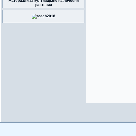
Материали за култивиране на лечебни
растения