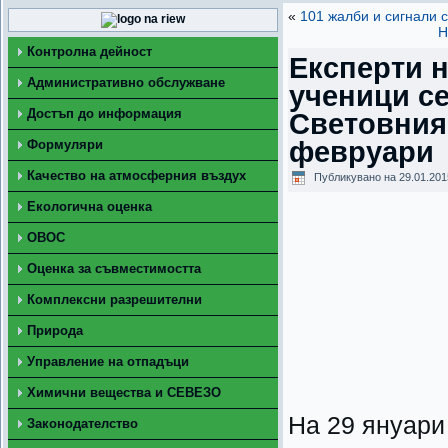
«
101 жалби и сигнали 
Н
Контролна дейност
Експерти 
Административно обслужване
ученици се
Достъп до информация
Световния 
февруари
Формуляри
Качество на атмосферния въздух
Публикувано на
29.01.201
Екологична оценка
ОВОС
Оценка за съвместимостта
Комплексни разрешителни
Природа
Управление на отпадъци
Химични вещества и СЕВЕЗО
На 29 януари
Законодателство