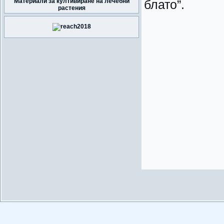
Материали за култивиране на лечебни
блато”.
растения