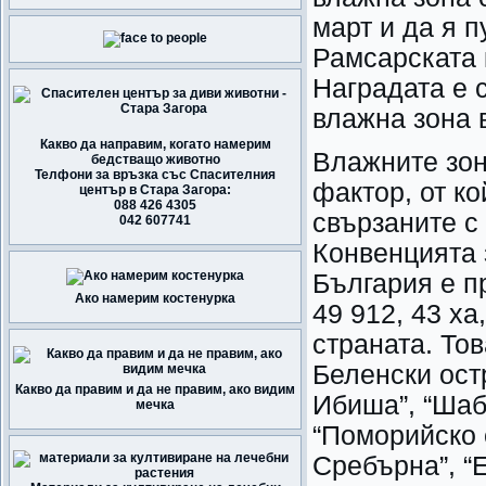
март и да я 
Рамсарската
Наградата е 
влажна зона в
Какво да направим, когато намерим
Влажните зон
бедстващо животно
Телфони за връзка със Спасителния
фактор, от ко
център в Стара Загора:
088 426 4305
свързаните с
042 607741
Конвенцията 
България е п
Ако намерим костенурка
49 912, 43 х
страната. Тов
Беленски ост
Какво да правим и да не правим, ако видим
Ибиша”, “Шаб
мечка
“Поморийско 
Сребърна”, “