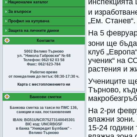
инспекцията 
Национален каталог
и изработване
За въпроси
„Ем. Станев“.
Профил на купувача
Защита на личните данни
На 5 февруар
Контакти
зони ще бъда
клуб „Европа“
5002 Велико Търново
ул. "Никола Габровски” № 68
ученик“ на СО
Телефон: 062/ 62 03 58
Факс: 062/ 623-784
растения и ж
Работно време
от понеделник до петък: 08:30-17:30 ч.
Учениците ще
Карта с местопложението ни
Търново, къд
макробезгръб
Банкови сметки
Банкова сметка за такси по ПМС 136,
На 2-ри февр
санкции и нак. постановления
влажни зони. 
IBAN: BG51UNCR75273140045301
BIC код: UNCRBGSF
15-24 години
в банка "Уникредит Булбанк" -
Велико Търново
влажна зона 