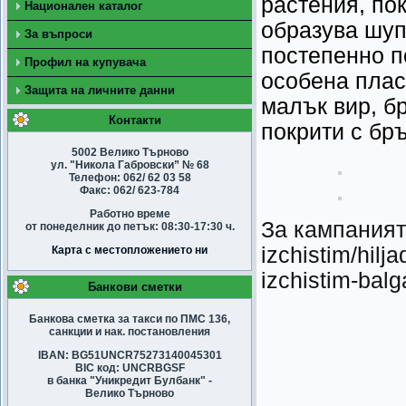
растения, по
Национален каталог
образува шупл
За въпроси
постепенно п
Профил на купувача
особена плас
Защита на личните данни
малък вир, б
Контакти
покрити с бр
5002 Велико Търново
ул. "Никола Габровски” № 68
Телефон: 062/ 62 03 58
Факс: 062/ 623-784
Работно време
За кампанията
от понеделник до петък: 08:30-17:30 ч.
izchistim/hilj
Карта с местопложението ни
izchistim-balg
Банкови сметки
Банкова сметка за такси по ПМС 136,
санкции и нак. постановления
IBAN: BG51UNCR75273140045301
BIC код: UNCRBGSF
в банка "Уникредит Булбанк" -
Велико Търново