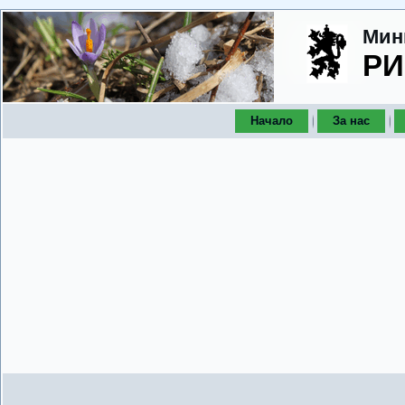
Мин
РИ
Начало
За нас