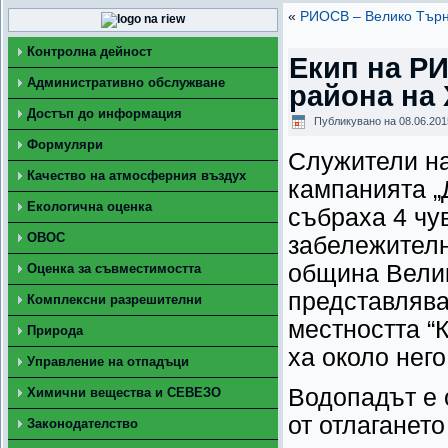
«
РИОСВ – Велико Търно
Контролна дейност
Екип на Р
Административно обслужване
района на
Достъп до информация
Публикувано на
08.06.201
Формуляри
Служители на
Качество на атмосферния въздух
кампанията „
Екологична оценка
събраха 4 чу
ОВОС
забележителн
община Велик
Оценка за съвместимостта
представлява
Комплексни разрешителни
местността “К
Природа
ха около него
Управление на отпадъци
Водопадът е 
Химични вещества и СЕВЕЗО
от отлаганет
Законодателство