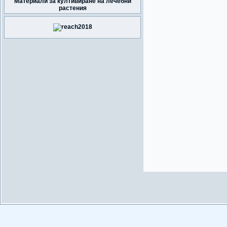
Материали за култивиране на лечебни
растения