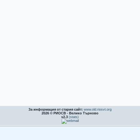
За информация от стария сайт:
www.old.riosvt.org
2026 © РИОСВ - Велико Търново
v2.3
(stats)