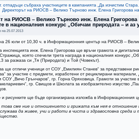
кг. отпадъци събраха участниците в кампанията „Да изчистим Стар
Директорът на РИОСВ – Велико Търново инж. Елена Григорова н
т на РИОСВ – Велико Търново инж. Елена Григорова
те в националния конкурс „Обичам природата – и аз 
о на
25.07.2013
на 26 юли от 10,30 ч. в Информационния център на РИОСВ – Вели
а инспекцията инж. Елена Григорова ще връчи грамота и дигиталн
. Стражица, която спечели трета награда в националния конкурс „О
3 за разказа си „Тя (Природата) и Той (Човекът).
ва ще отличи ученици от СОУ „Емилиян Станев“ за представени ри
ва“ за участие с предмети, изработени от рециклирани материали, 
 и СОУ „Вичо Грънчаров“, гр. Горна Оряховица. Грамоти за участие 
келариевич“, гр. Свищов и Школата за изобразително изкуство „Пал
ов.
 и рисунките ще бъде организирана изложба в Информационния 
 това сме ние и отношението и грижата към нея е отношение 
аслужава да живее, учи и работи в чиста и здравословна среда и
бщество.