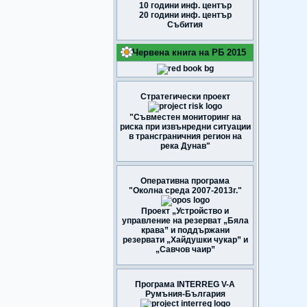
10 години инф. център
20 години инф. център
Събития
Червена книга на РБ 2015
Стратегически проект
"Съвместен мониторинг на
риска при извънредни ситуации
в трансграничния регион на
река Дунав"
Оперативна програма
"Околна среда 2007-2013г."
Проект „Устройство и
управление на резерват „Бяла
крава” и поддържани
резервати „Хайдушки чукар” и
„Савчов чаир”
Програма INTERREG V-A
Румъния-България