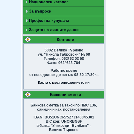
Национален каталог
За въпроси
Профил на купувача
Защита на личните данни
Контакти
5002 Велико Търново
ул. "Никола Габровски” № 68
Телефон: 062/ 62 03 58
Факс: 062/ 623-784
Работно време
от понеделник до петък: 08:30-17:30 ч.
Карта с местопложението ни
Банкови сметки
Банкова сметка за такси по ПМС 136,
санкции и нак. постановления
IBAN: BG51UNCR75273140045301
BIC код: UNCRBGSF
в банка "Уникредит Булбанк" -
Велико Търново