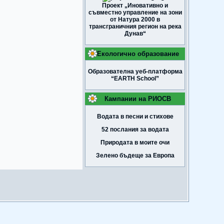
Проект „Иновативно и
съвместно управление на зони
от Натура 2000 в
трансграничния регион на река
Дунав“
Екологично образование
Образователна уеб-платформа
“EARTH School”
Кампании на РИОСВ
Водата в песни и стихове
52 послания за водата
Природата в моите очи
Зелено бъдеще за Европа