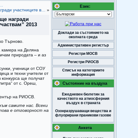
а…
Език:
агради участниците в…
»
 ще награди
участвам” 2013
Доклади за състоянието на
околната среда
ко Търново.
Административен регистър
а камера на Деляна
Регистри МОСВ
бичам природата – и аз
Регистри РИОСВ
сунки, ученици от СОУ
Списък на категориите
деца и техни учители от
информация
в конкурса ще получат
итра“ от с. Ореш,
Състояние на въздуха
Ежедневен бюлетин за
център на РИОСВ.
качеството на атмосферния
въздух в страната
към самите нас. Всеки
 това е отговорност на
Озонразрушаващи вещества и
флуорирани праникови газове
Анкета