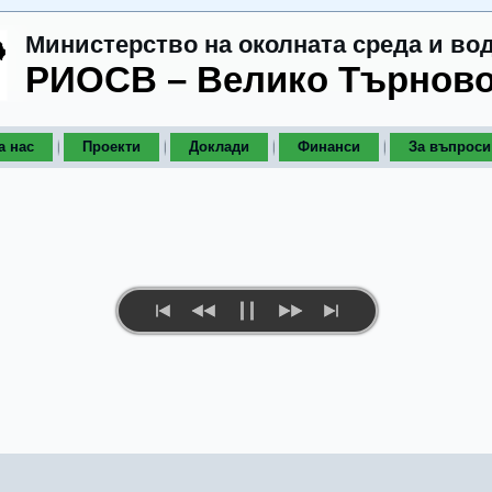
Министерство на околната среда и во
РИОСВ – Велико Търнов
а нас
Проекти
Доклади
Финанси
За въпроси