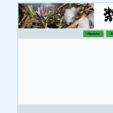
Начало
З