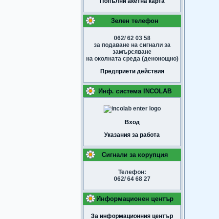
Попълни акетна карта
Зелен телефон
062/ 62 03 58
за подаване на сигнали за
замърсяване
на околната среда (денонощно)
Предприети действия
Инф. система INCOLAB
Вход
Указания за работа
Сигнали за корупция
Телефон:
062/ 64 68 27
Информационен център
За информационния център