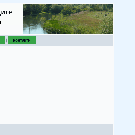
дите
о
Контакти