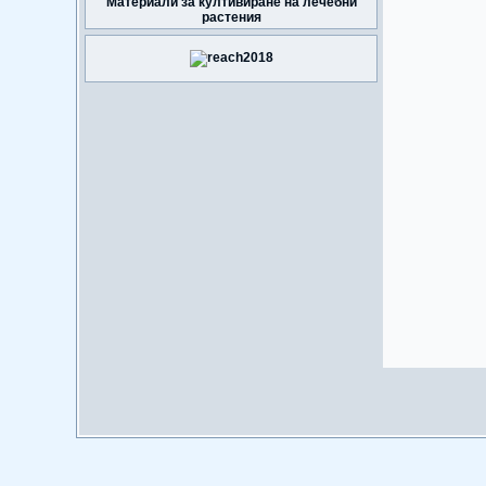
Материали за култивиране на лечебни
растения