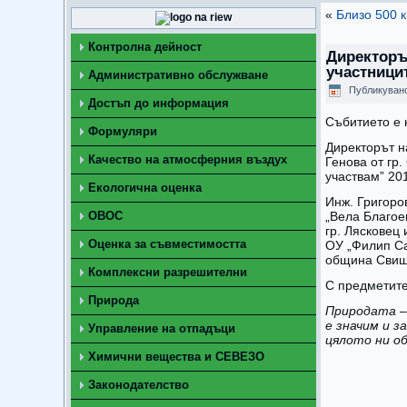
«
Близо 500 
Контролна дейност
Директоръ
участници
Административно обслужване
Публикуван
Достъп до информация
Събитието е 
Формуляри
Директорът н
Качество на атмосферния въздух
Генова от гр
участвам” 201
Екологична оценка
Инж. Григоро
ОВОС
„Вела Благое
гр. Лясковец
Оценка за съвместимостта
ОУ „Филип Са
община Свищ
Комплексни разрешителни
С предметите
Природа
Природата –
е значим и з
Управление на отпадъци
цялото ни о
Химични вещества и СЕВЕЗО
Законодателство