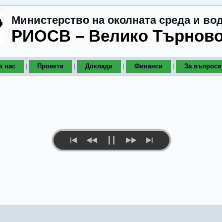
Министерство на околната среда и во
РИОСВ – Велико Търнов
а нас
Проекти
Доклади
Финанси
За въпроси