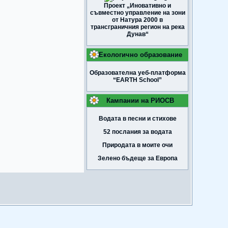
Проект „Иновативно и
съвместно управление на зони
от Натура 2000 в
трансграничния регион на река
Дунав“
Екологично образование
Образователна уеб-платформа
“EARTH School”
Кампании на РИОСВ
Водата в песни и стихове
52 послания за водата
Природата в моите очи
Зелено бъдеще за Европа