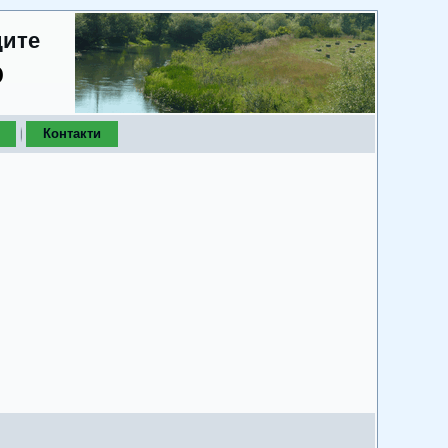
дите
о
Контакти