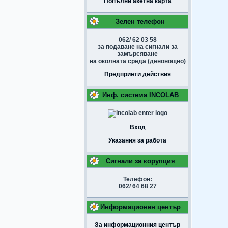
Попълни акетна карта
Зелен телефон
062/ 62 03 58
за подаване на сигнали за
замърсяване
на околната среда (денонощно)
Предприети действия
Инф. система INCOLAB
Вход
Указания за работа
Сигнали за корупция
Телефон:
062/ 64 68 27
Информационен център
За информационния център