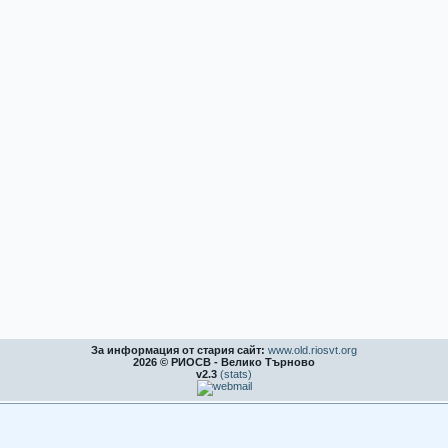
За информация от стария сайт:
www.old.riosvt.org
2026 © РИОСВ - Велико Търново
v2.3
(stats)