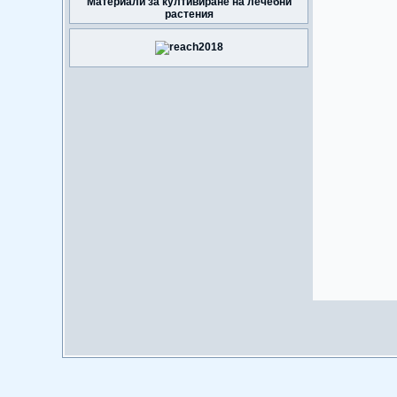
Материали за култивиране на лечебни
растения