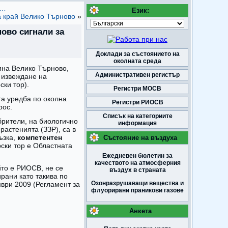
в…
Език:
а край Велико Търново
»
ово сигнали за
Доклади за състоянието на
околната среда
ина Велико Търново,
Административен регистър
 извеждане на
ки тор).
Регистри МОСВ
та уредба по околна
Регистри РИОСВ
рос.
Списък на категориите
брители, на биологично
информация
растенията (ЗЗР), са в
ъзка,
компетентен
Състояние на въздуха
ски тор е Областната
Ежедневен бюлетин за
качеството на атмосферния
йто е РИОСВ, не се
въздух в страната
рани като такива по
Озонразрушаващи вещества и
ври 2009 (Регламент за
флуорирани праникови газове
Анкета