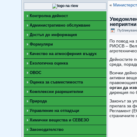
«
Министeрст
Контролна дейност
Уведомлен
неприятни
Административно обслужване
Публикуван
Достъп до информация
По повод на 
Формуляри
РИОСВ – Вели
агротехничес
Качество на атмосферния въздух
Дейностите п
Екологична оценка
среда, порад
ОВОС
Всички дейно
активни веще
Оценка за съвместимостта
правомощията
орган да из
Комплексни разрешителни
дирекция по 
Законът за у
Природа
прилага за ф
Управление на отпадъци
Регламент (Е
страничните 
Химични вещества и СЕВЕЗО
Законодателство