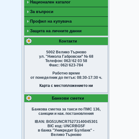
Национален каталог
За въпроси
Профил на купувача
Защита на личните данни
Контакти
5002 Велико Търново
ул. "Никола Габровски” № 68
Телефон: 062/ 62 03 58
Факс: 062/ 623-784
Работно време
от понеделник до петък: 08:30-17:30 ч.
Карта с местопложението ни
Банкови сметки
Банкова сметка за такси по ПМС 136,
санкции и нак. постановления
IBAN: BG51UNCR75273140045301
BIC код: UNCRBGSF
в банка "Уникредит Булбанк" -
Велико Търново