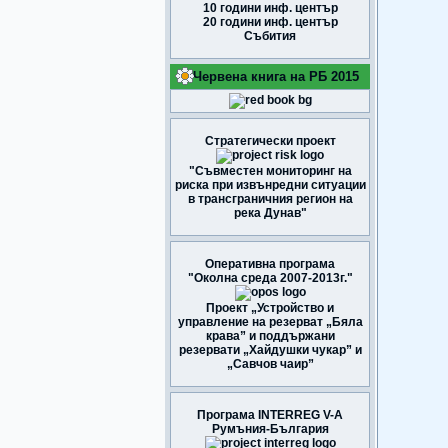
10 години инф. център
20 години инф. център
Събития
Червена книга на РБ 2015
Стратегически проект
"Съвместен мониторинг на
риска при извънредни ситуации
в трансграничния регион на
река Дунав"
Оперативна програма
"Околна среда 2007-2013г."
Проект „Устройство и
управление на резерват „Бяла
крава” и поддържани
резервати „Хайдушки чукар” и
„Савчов чаир”
Програма INTERREG V-A
Румъния-България