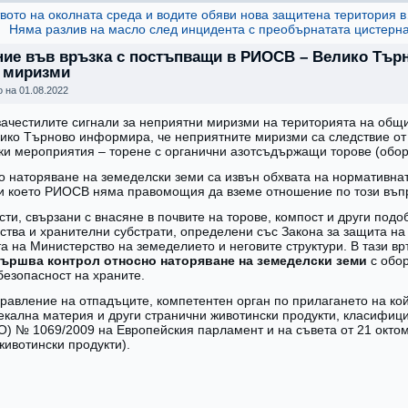
вото на околната среда и водите обяви нова защитена територия 
Няма разлив на масло след инцидента с преобърнатата цистерн
ие във връзка с постъпващи в РИОСВ – Велико Търн
 миризми
о на
01.08.2022
зачестилите сигнали за неприятни миризми на територията на общ
ко Търново информира, че неприятните миризми са следствие от
ки мероприятия – торене с органични азотсъдържащи торове (оборс
о наторяване на земеделски земи са извън обхвата на нормативна
и което РИОСВ няма правомощия да вземе отношение по този въп
сти, свързани с внасяне в почвите на торове, компост и други подо
ства и хранителни субстрати, определени със Закона за защита на 
 на Министерство на земеделието и неговите структури. В тази вр
вършва контрол относно наторяване на земеделски земи
с обор
безопасност на храните.
правление на отпадъците, компетентен орган по прилагането на ко
екална материя и други странични животински продукти, класифици
О) № 1069/2009 на Европейския парламент и на съвета от 21 октом
животински продукти).