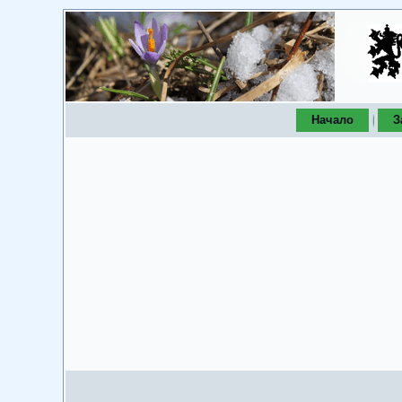
Начало
З