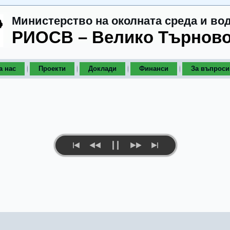
Министерство на околната среда и во
РИОСВ – Велико Търнов
а нас
Проекти
Доклади
Финанси
За въпроси