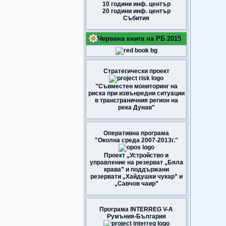
10 години инф. център
20 години инф. център
Събития
Червена книга на РБ 2015
Стратегически проект
"Съвместен мониторинг на
риска при извънредни ситуации
в трансграничния регион на
река Дунав"
Оперативна програма
"Околна среда 2007-2013г."
Проект „Устройство и
управление на резерват „Бяла
крава” и поддържани
резервати „Хайдушки чукар” и
„Савчов чаир”
Програма INTERREG V-A
Румъния-България