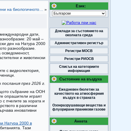
Език:
тени на биологичното…
»
Доклади за състоянието на
 международни дати,
околната среда
азнообразие: 20 май –
Административен регистър
ски ден на Натура 2000
ото разнообразие.
Регистри МОСВ
 осведоменост,
астителни и животински
Регистри РИОСВ
Списък на категориите
те с видеолектория,
информация
ученици.
Състояние на въздуха
послания през 2026 г.
Ежедневен бюлетин за
Общото събрание на ООН
качеството на атмосферния
те опрашители играят
въздух в страната
о с пчелите за хората и
рството в различни
Озонразрушаващи вещества и
флуорирани праникови газове
ърчава иновативни
Анкета
ни Натура 2000 в
обитанията. Тази