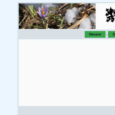
Начало
З