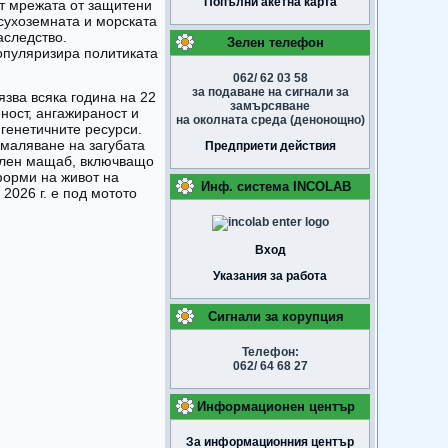
Попълни акетна карта
ват мрежата от защитени
 сухоземната и морската
аследство.
Зелен телефон
популяризира политиката
062/ 62 03 58
за подаване на сигнали за
зва всяка година на 22
замърсяване
ност, ангажираност и
на околната среда (денонощно)
 генетичните ресурси.
амаляване на загубата
Предприети действия
нален мащаб, включващо
форми на живот на
Инф. система INCOLAB
2026 г. е под мотото
Вход
Указания за работа
Сигнали за корупция
Телефон:
062/ 64 68 27
Информационен център
За информационния център