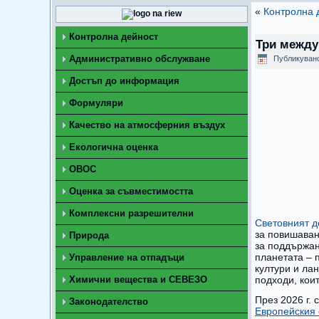
«
Контролна 
Контролна дейност
Три между
Административно обслужване
Публикуван
Достъп до информация
Формуляри
Качество на атмосферния въздух
Екологична оценка
ОВОС
Оценка за съвместимостта
Комплексни разрешителни
Световният д
за повишаван
Природа
за поддържане
планетата – 
Управление на отпадъци
култури и ла
Химични вещества и СЕВЕЗО
подходи, кои
През 2026 г.
Законодателство
Европейския