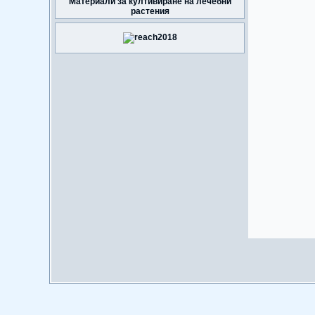
Материали за култивиране на лечебни
растения