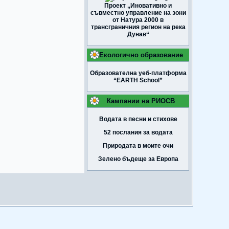
Проект „Иновативно и
съвместно управление на зони
от Натура 2000 в
трансграничния регион на река
Дунав“
Екологично образование
Образователна уеб-платформа
“EARTH School”
Кампании на РИОСВ
Водата в песни и стихове
52 послания за водата
Природата в моите очи
Зелено бъдеще за Европа