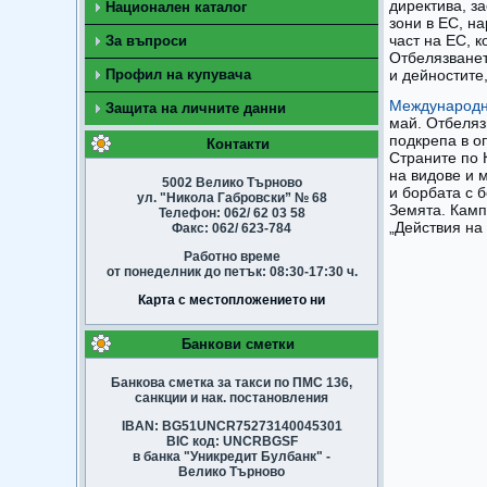
директива, за
Национален каталог
зони в ЕС, н
част на ЕС, 
За въпроси
Отбелязване
Профил на купувача
и дейностите
Международн
Защита на личните данни
май. Отбеляз
подкрепа в о
Контакти
Страните по 
на видове и 
5002 Велико Търново
и борбата с 
ул. "Никола Габровски” № 68
Земята. Камп
Телефон: 062/ 62 03 58
„Действия на
Факс: 062/ 623-784
Работно време
от понеделник до петък: 08:30-17:30 ч.
Карта с местопложението ни
Банкови сметки
Банкова сметка за такси по ПМС 136,
санкции и нак. постановления
IBAN: BG51UNCR75273140045301
BIC код: UNCRBGSF
в банка "Уникредит Булбанк" -
Велико Търново