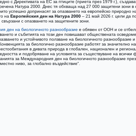
едно с Директивата на ЕС за птиците (приета през 1979 г.), създа
аречена Натура 2000. Днес тя обхваща над 27 000 защитени зони в
които успешно допринасят за опазването на европейско природно н
то на
Европейския ден на Натура 2000
– 21 май 2026 г. цели да 
, свързани с опазването на защитените зони.
ия ден на биологичното разнообразие
е обявен от ООН и се отбеля
ването и събитията на този ден повишават обществената осведоме
пазването и устойчивото ползване на биологичното разнообразие и
Конвенцията за биологично разнообразие работят за значително н
местообитания в дивата природа в глобален, национален и регио
бедността и подобряване на условията за съществуване на всички 
анията за Международния ден на биологичното разнообразие през 
 местно ниво, за глобално въздействие“.