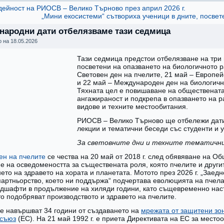
дейност на РИОСВ – Велико Търново през април 2026 г.
„Мини екосистеми“ сътвориха ученици в дните, посве
народни дати отбелязваме тази седмица
о на
18.05.2026
Тази седмица предстои отбелязване на три
посветени на опазването на биологичното р
Световен ден на пчелите, 21 май – Европей
и 22 май – Международен ден на биологичн
Тяхната цел е повишаване на обществената
ангажираност и подкрепа в опазването на р
видове и техните местообитания.
РИОСВ – Велико Търново ще отбележи дати
лекции и тематични беседи със студенти и 
За световните дни и техните тематични 
ен на пчелите
се чества на 20 май от 2018 г. след обявяване на 
е на осведомеността за съществената роля, която пчелите и други
то на здравето на хората и планетата. Мотото през 2026 г. „Заедн
партньорство, което ни поддържа“ подчертава еволюцията на пчела
ндшафти в продължение на хиляди години, като същевременно нас
то подобряват производството и здравето на пчелите.
 се навършват 34 години от създаването на
мрежата от защитени зо
 съюз
(ЕС). На 21 май 1992 г. е приета Директивата на ЕС за место