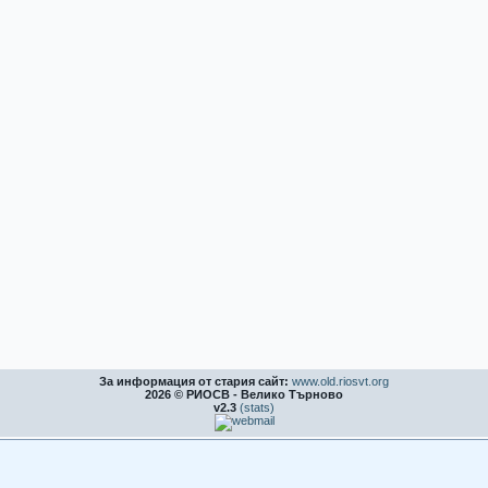
За информация от стария сайт:
www.old.riosvt.org
2026 © РИОСВ - Велико Търново
v2.3
(stats)