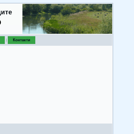
дите
о
Контакти