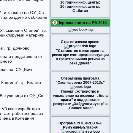
10 години инф. център
20 години инф. център
Събития
V-ти класове на ОУ „Св.
т за разделно събиране
Червена книга на РБ 2015
СУ „Емилиян Станев”, гр.
рециклируеми материли.
Стратегически проект
в”, гр. Дряново
"Съвместен мониторинг на
риска при извънредни ситуации
вена и представена от
в трансграничния регион на
ърново
река Дунав"
 клас на СУ „Вичо
Оперативна програма
 Княгиня”, гр. Велико
"Околна среда 2007-2013г."
Проект „Устройство и
В с ученици от ОУ „Св.
управление на резерват „Бяла
крава” и поддържани
резервати „Хайдушки чукар” и
„Савчов чаир”
т Vб клас изработиха
ат арт-работилница за
ючена в Коледния
Програма INTERREG V-A
Румъния-България