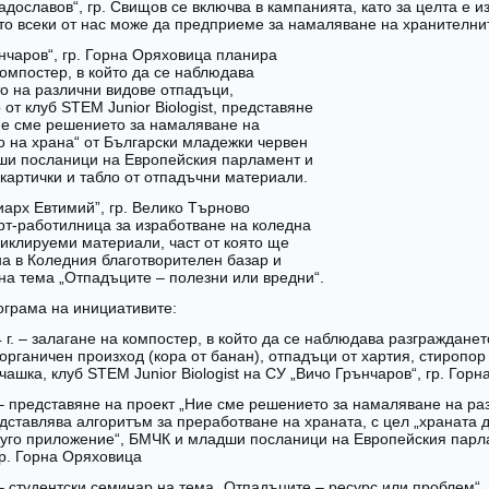
адославов“, гр. Свищов се включва в кампанията, като за целта е и
йто всеки от нас може да предприеме за намаляване на хранителни
нчаров“, гр. Горна Оряховица планира
компостер, в който да се наблюдава
о на различни видове отпадъци,
от клуб STEM Junior Biologist, представяне
ие сме решението за намаляване на
 на храна“ от Български младежки червен
ши посланици на Европейския парламент и
 картички и табло от отпадъчни материали.
иарх Евтимий”, гр. Велико Търново
рт-работилница за изработване на коледна
циклируеми материали, част от която ще
а в Коледния благотворителен базар и
на тема „Отпадъците – полезни или вредни“.
грама на инициативите:
4 г. – залагане на компостер, в който да се наблюдава разграждане
 органичен произход (кора от банан), отпадъци от хартия, стиропор
чашка, клуб STEM Junior Biologist на СУ „Вичо Грънчаров“, гр. Гор
. – представяне на проект „Ние сме решението за намаляване на ра
дставлява алгоритъм за преработване на храната, с цел „храната д
уго приложение“, БМЧК и младши посланици на Европейския парла
гр. Горна Оряховица
. – студентски семинар на тема „Отпадъците – ресурс или проблем“ 