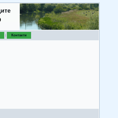
дите
о
Контакти