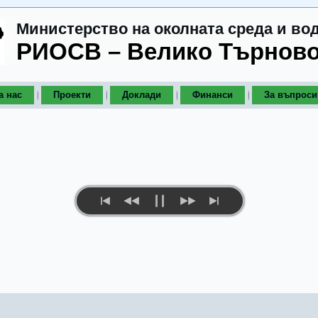
Министерство на околната среда и во
РИОСВ – Велико Търнов
а нас
Проекти
Доклади
Финанси
За въпроси