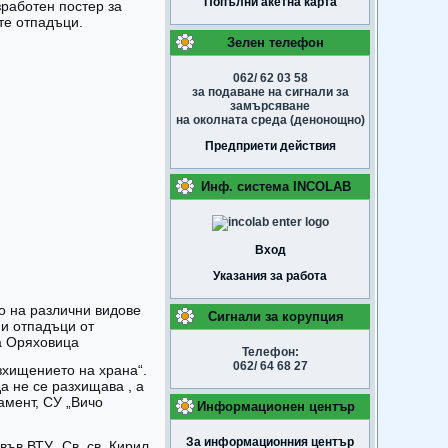
Попълни акетна карта
зработен постер за
те отпадъци.
Зелен телефон
062/ 62 03 58
за подаване на сигнали за
замърсяване
на околната среда (денонощно)
Предприети действия
Инф. система INCOLAB
Вход
Указания за работа
то на различни видове
Сигнали за корупция
 и отпадъци от
на Оряховица
Телефон:
062/ 64 68 27
зхищението на храна“.
а не се разхищава , а
мент, СУ „Вичо
Информационен център
За информационния център
във ВТУ „Св. св. Кирил