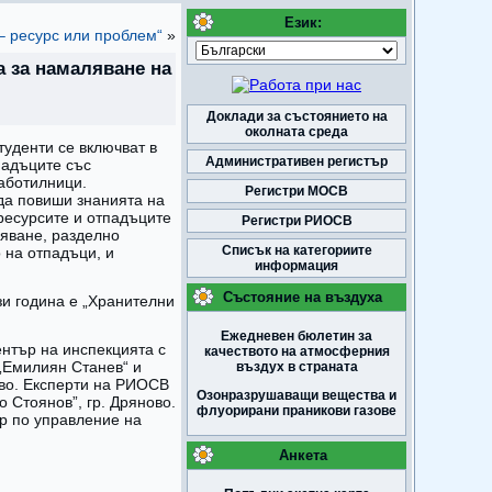
Език:
– ресурс или проблем“
»
 за намаляване на
Доклади за състоянието на
околната среда
туденти се включват в
Административен регистър
падъците със
работилници.
Регистри МОСВ
да повиши знанията на
ресурсите и отпадъците
Регистри РИОСВ
ляване, разделно
Списък на категориите
 на отпадъци, и
информация
Състояние на въздуха
и година е „Хранителни
Ежедневен бюлетин за
нтър на инспекцията с
качеството на атмосферния
 „Емилиян Станев“ и
въздух в страната
ово. Експерти на РИОСВ
Озонразрушаващи вещества и
о Стоянов”, гр. Дряново.
флуорирани праникови газове
ар по управление на
Анкета