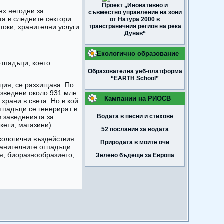
Проект „Иновативно и
ях негодни за
съвместно управление на зони
та в следните сектори:
от Натура 2000 в
токи, хранителни услуги
трансграничния регион на река
Дунав“
Екологично образование
отпадъци, което
Образователна уеб-платформа
“EARTH School”
ция, се разхищава. По
изведени около 931 млн.
Кампании на РИОСВ
храни в света. Но в кой
тпадъци се генерират в
в заведенията за
Водата в песни и стихове
кети, магазини).
52 послания за водата
кологични въздействия.
Природата в моите очи
ранителните отпадъци
я, биоразнообразието,
Зелено бъдеще за Европа