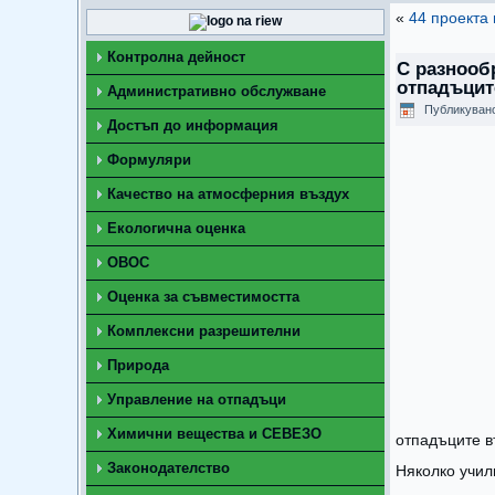
«
44 проекта 
Контролна дейност
С разнооб
отпадъцит
Административно обслужване
Публикуван
Достъп до информация
Формуляри
Качество на атмосферния въздух
Екологична оценка
ОВОС
Оценка за съвместимостта
Комплексни разрешителни
Природа
Управление на отпадъци
Химични вещества и СЕВЕЗО
отпадъците в
Законодателство
Няколко учил