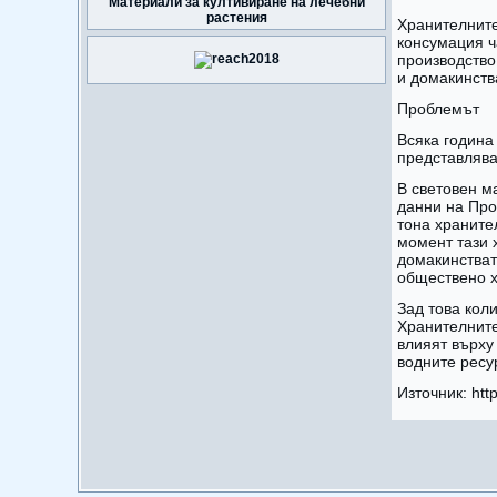
Материали за култивиране на лечебни
растения
Хранителните
консумация ча
производство
и домакинств
Проблемът
Всяка година
представлява
В световен м
данни на Про
тона храните
момент тази 
домакинстват
обществено х
Зад това кол
Хранителните
влияят върху
водните ресу
Източник: htt