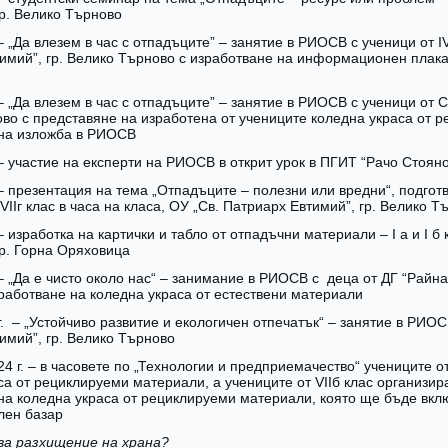
гр. Велико Търново
 – „Да влезем в час с отпадъците” – занятие в РИОСВ с ученици от I
имий”, гр. Велико Търново с изработване на информационен плака
 – „Да влезем в час с отпадъците” – занятие в РИОСВ с ученици от 
во с представяне на изработена от учениците коледна украса от 
на изложба в РИОСВ
 – участие на експерти на РИОСВ в открит урок в ПГИТ “Рачо Стояно
. – презентация на тема „Отпадъците – полезни или вредни“, подгот
VIIг клас в часа на класа, ОУ „Св. Патриарх Евтимий”, гр. Велико Т
 – изработка на картички и табло от отпадъчни материали – I а и I б
гр. Горна Оряховица
 – „Да е чисто около нас“ – занимание в РИОСВ с деца от ДГ “Райна
работване на коледна украса от естествени материали
г. – „Устойчиво развитие и екологичен отпечатък“ – занятие в РИОС
имий”, гр. Велико Търново
24 г. – в часовете по „Технологии и предприемачество“ учениците о
са от рециклируеми материали, а учениците от VIIб клас организир
на коледна украса от рециклируеми материали, която ще бъде вкл
лен базар
ва разхищение на храна?