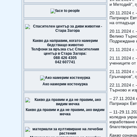
и Методий“, 
20.11.2024 г.
Патриарх Евт
на отпадъци
20.11.2024 г.
Велико Търно
Какво да направим, когато намерим
Подреждане 
бедстващо животно
Телфони за връзка със Спасителния
21.11.2024 г.
център в Стара Загора:
088 426 4305
21.11.2024 г
042 607741
учениците от 
21.11.2024 г.
Грънчаров“, 
Ако намерим костенурка
22.11.2024 г.
Търново и из
– 27.11.2024 
Патриарх Евт
Какво да правим и да не правим, ако видим
– 11-29.11.20
мечка
коледна укра
изработване 
благотворите
Какво означа