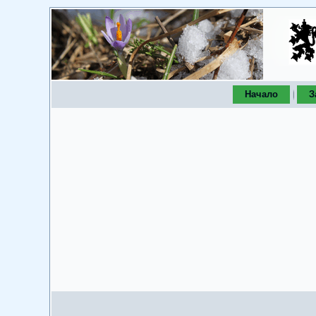
Начало
З