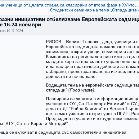
на ученици от цялата страна са класирани от втора фаза в XVI-то…
Студентски семинар на тема „Отпадъците 
разни инициативи отбелязваме Европейската седмица
е 16-24 ноември
о на
19.11.2024
РИОСВ – Велико Търново, деца, ученици и с
Европейската седмица за намаляване на от
занимания, открити уроци, семинари и арт-
Кампанията на регионално ниво има за цел 
младите хора за правилното управление на 
и да насърчи практически дейности за нама
събиране, предотвратяване на изхвърлянето
дейности по почистване.
Водещата тема на европейската седмица таз
отпадъци“ (
Food
waste
).
Планирани са занятия в информационния це
ученици от ОУ „Св. Патриарх Евтимий” и СУ
деца от ДГ “Райна Княгиня” от Велико Търн
ще вземат участие в открит урок в ПГИТ „Рач
Предвидено е участие и в студентски семин
ъв ВТУ „Св. св. Кирил и Методий“.
ища се включват в седмицата със самостоятелни инициативи: