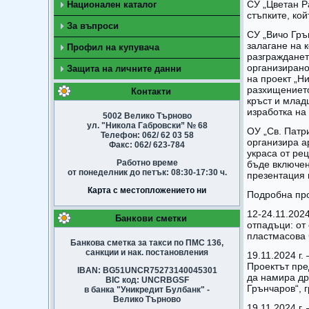
СУ „Цветан Р
Национален каталог
стъпките, ко
За въпроси
СУ „Вичо Гръ
залагане на 
Профил на купувача
разгражданет
организирано 
Защита на личните данни
на проект „Н
разхищението
Контакти
кръст и млад
изработка на
5002 Велико Търново
ул. "Никола Габровски” № 68
ОУ „Св. Патр
Телефон: 062/ 62 03 58
организира а
Факс: 062/ 623-784
украса от ре
Работно време
бъде включен
от понеделник до петък: 08:30-17:30 ч.
презентация 
Карта с местопложението ни
Подробна про
12-24.11.202
Банкови сметки
отпадъци: от
пластмасова 
Банкова сметка за такси по ПМС 136,
санкции и нак. постановления
19.11.2024 г
Проектът пре
IBAN: BG51UNCR75273140045301
да намира др
BIC код: UNCRBGSF
Грънчаров“, 
в банка "Уникредит Булбанк" -
Велико Търново
19.11.2024 г