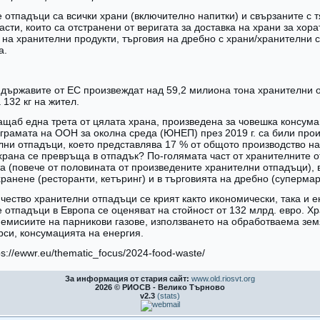
 отпадъци са всички храни (включително напитки) и свързаните с т
сти, които са отстранени от веригата за доставка на храни за хора
 на хранителни продукти, търговия на дребно с храни/хранителни с
а.
 държавите от ЕС произвеждат над 59,2 милиона тона хранителни 
 132 кг на жител.
ащаб една трета от цялата храна, произведена за човешка консума
грамата на ООН за околна среда (ЮНЕП) през 2019 г. са били про
лни отпадъци, което представлява 17 % от общото производство на 
храна се превръща в отпадък? По-голямата част от хранителните о
а (повече от половината от произведените хранителни отпадъци), 
ранене (ресторанти, кетъринг) и в търговията на дребно (супермар
ичество хранителни отпадъци се крият както икономически, така и е
 отпадъци в Европа сe оценяват на стойност от 132 млрд. евро. Х
 емисиите на парникови газове, използването на обработваема зем
рси, консумацията на енергия.
ps://ewwr.eu/thematic_focus/2024-food-waste/
За информация от стария сайт:
www.old.riosvt.org
2026 © РИОСВ - Велико Търново
v2.3
(stats)