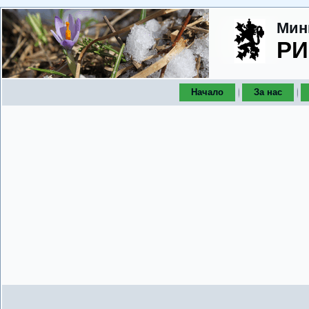
Мин
РИ
Начало
За нас