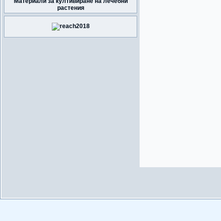
Материали за култивиране на лечебни
растения