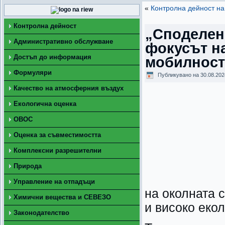
«
Контролна дейност на
Контролна дейност
„Споделено
Административно обслужване
фокусът н
Достъп до информация
мобилностт
Формуляри
Публикувано на
30.08.202
Качество на атмосферния въздух
Екологична оценка
ОВОС
Оценка за съвместимостта
Комплексни разрешителни
Природа
Управление на отпадъци
на околната 
Химични вещества и СЕВЕЗО
и високо еко
Законодателство