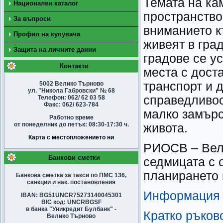
Темата на ка
Национален каталог
пространство 
За въпроси
вниманието к
Профил на купувача
живеят в гра
Защита на личните данни
градове се у
Контакти
места с дост
транспорт и 
5002 Велико Търново
ул. "Никола Габровски” № 68
справедливос
Телефон: 062/ 62 03 58
Факс: 062/ 623-784
малко замърс
Работно време
от понеделник до петък: 08:30-17:30 ч.
живота.
Карта с местопложението ни
РИОСВ – Вел
Банкови сметки
седмицата с 
планирането 
Банкова сметка за такси по ПМС 136,
санкции и нак. постановления
Информация з
IBAN: BG51UNCR75273140045301
BIC код: UNCRBGSF
в банка "Уникредит Булбанк" -
Кратко ръков
Велико Търново