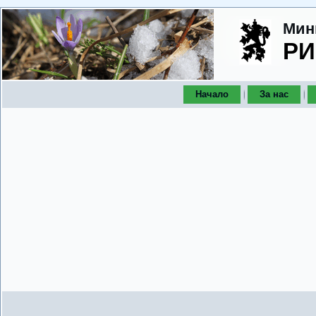
Мин
РИ
Начало
За нас