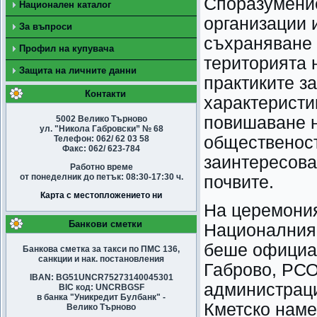
Споразумение
Национален каталог
организации 
За въпроси
съхраняване 
Профил на купувача
територията 
Защита на личните данни
практиките за
Контакти
характеристи
повишаване н
5002 Велико Търново
ул. "Никола Габровски” № 68
общественост
Телефон: 062/ 62 03 58
Факс: 062/ 623-784
заинтересова
Работно време
от понеделник до петък: 08:30-17:30 ч.
почвите.
Карта с местопложението ни
На церемония
Банкови сметки
Националния 
беше официа
Банкова сметка за такси по ПМС 136,
санкции и нак. постановления
Габрово, РСО
IBAN: BG51UNCR75273140045301
администрац
BIC код: UNCRBGSF
в банка "Уникредит Булбанк" -
Кметско наме
Велико Търново