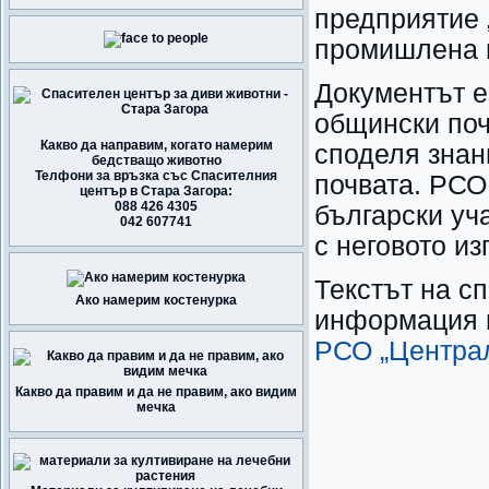
предприятие 
промишлена 
Документът е
общински почв
Какво да направим, когато намерим
споделя знан
бедстващо животно
Телфони за връзка със Спасителния
почвата. РСО
център в Стара Загора:
088 426 4305
български уч
042 607741
с неговото и
Текстът на с
Ако намерим костенурка
информация м
РСО „Центра
Какво да правим и да не правим, ако видим
мечка