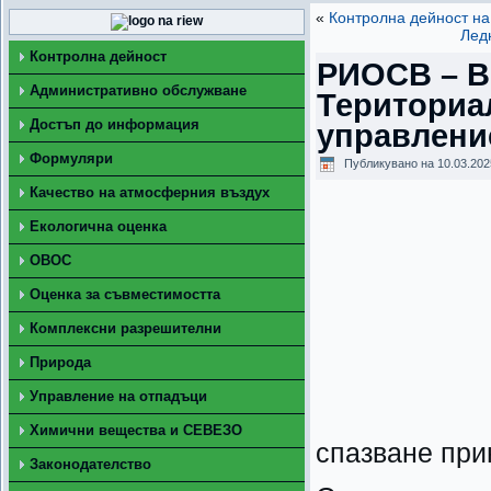
«
Контролна дейност на
Лед
Контролна дейност
РИОСВ – В
Административно обслужване
Териториа
Достъп до информация
управление
Формуляри
Публикувано на
10.03.202
Качество на атмосферния въздух
Екологична оценка
ОВОС
Оценка за съвместимостта
Комплексни разрешителни
Природа
Управление на отпадъци
Химични вещества и СЕВЕЗО
спазване при
Законодателство