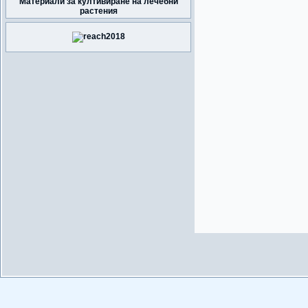
Материали за култивиране на лечебни
растения