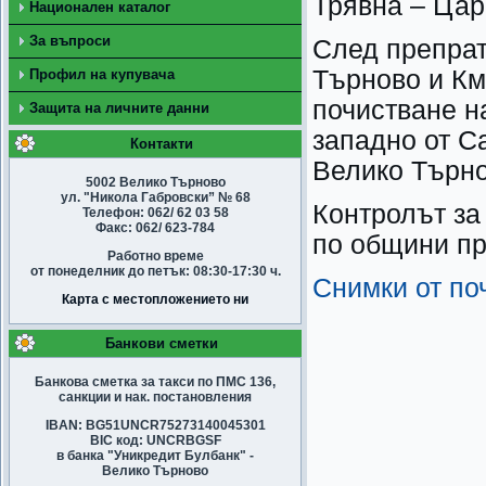
Трявна – Цар
Национален каталог
За въпроси
След препра
Търново и Км
Профил на купувача
почистване н
Защита на личните данни
западно от С
Контакти
Велико Търно
5002 Велико Търново
ул. "Никола Габровски” № 68
Контролът за
Телефон: 062/ 62 03 58
Факс: 062/ 623-784
по общини п
Работно време
от понеделник до петък: 08:30-17:30 ч.
Снимки от по
Карта с местопложението ни
Банкови сметки
Банкова сметка за такси по ПМС 136,
санкции и нак. постановления
IBAN: BG51UNCR75273140045301
BIC код: UNCRBGSF
в банка "Уникредит Булбанк" -
Велико Търново