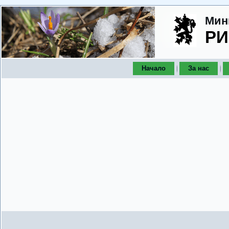
Мин
РИ
Начало
За нас