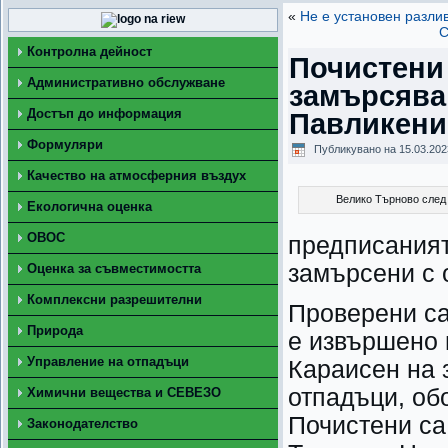
«
Не е установен разли
С
Контролна дейност
Почистени
Административно обслужване
замърсява
Достъп до информация
Павликени
Формуляри
Публикувано на
15.03.202
Качество на атмосферния въздух
Велико Търново след
Екологична оценка
ОВОС
предписаният
замърсени с 
Оценка за съвместимостта
Комплексни разрешителни
Проверени са
Природа
е извършено 
Управление на отпадъци
Караисен на 
отпадъци, об
Химични вещества и СЕВЕЗО
Почистени са
Законодателство