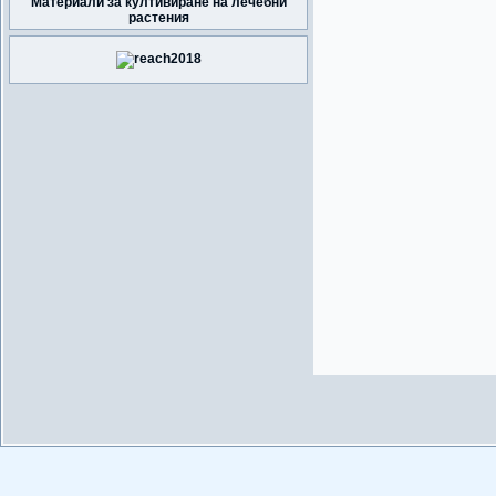
Материали за култивиране на лечебни
растения