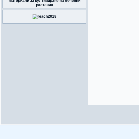
Материали за култивиране на лечебни
растения