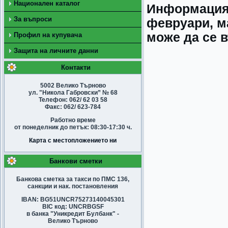
Национален каталог
Информацият
За въпроси
февруари, ма
може да се 
Профил на купувача
Защита на личните данни
Контакти
5002 Велико Търново
ул. "Никола Габровски” № 68
Телефон: 062/ 62 03 58
Факс: 062/ 623-784
Работно време
от понеделник до петък: 08:30-17:30 ч.
Карта с местопложението ни
Банкови сметки
Банкова сметка за такси по ПМС 136,
санкции и нак. постановления
IBAN: BG51UNCR75273140045301
BIC код: UNCRBGSF
в банка "Уникредит Булбанк" -
Велико Търново