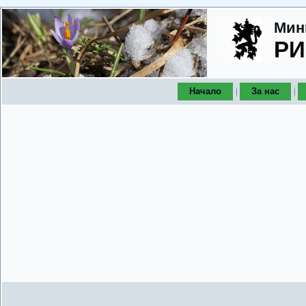
Мин
РИ
Начало
За нас