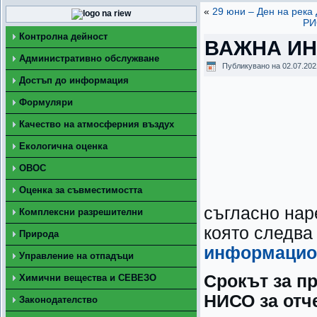
«
29 юни – Ден на река
РИ
Контролна дейност
ВАЖНА И
Административно обслужване
Публикувано на
02.07.202
Достъп до информация
Формуляри
Качество на атмосферния въздух
Екологична оценка
ОВОС
Оценка за съвместимостта
съгласно наре
Комплексни разрешителни
която следва
Природа
информацион
Управление на отпадъци
Срокът за пр
Химични вещества и СЕВЕЗО
НИСО за отче
Законодателство