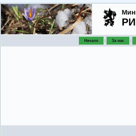
Мин
РИ
Начало
За нас