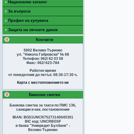
Национален каталог
За въпроси
Профил на купувача
Защита на личните данни
Контакти
5002 Велико Търново
ул. "Никола Габровски” № 68
Телефон: 062/ 62 03 58
Факс: 062/ 623-784
Работно време
от понеделник до петък: 08:30-17:30 ч.
Карта с местопложението ни
Банкови сметки
Банкова сметка за такси по ПМС 136,
санкции и нак. постановления
IBAN: BG51UNCR75273140045301
BIC код: UNCRBGSF
в банка "Уникредит Булбанк" -
Велико Търново