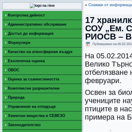
«
Снимки от информацио
Контролна дейност
17 хранилк
Административно обслужване
СОУ „Ем. С
Достъп до информация
РИОСВ – В
Формуляри
Публикувано на
05.02.201
Качество на атмосферния въздух
На 05.02.2014
Екологична оценка
Велико Търно
ОВОС
отбелязване 
февруари.
Оценка за съвместимостта
Комплексни разрешителни
Освен за био
Природа
учениците на
Управление на отпадъци
птиците в на
примера на Б
Химични вещества и СЕВЕЗО
Законодателство