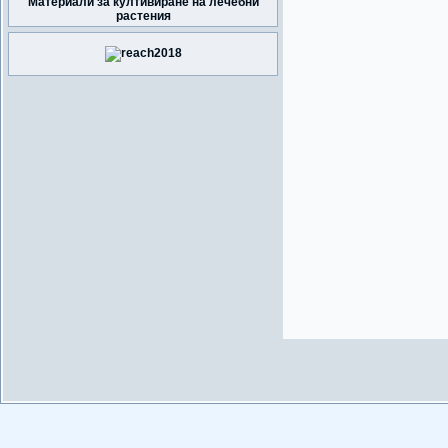
Материали за култивиране на лечебни
растения