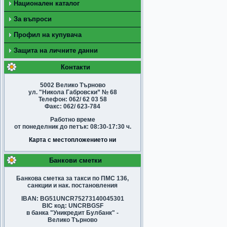
Национален каталог
За въпроси
Профил на купувача
Защита на личните данни
Контакти
5002 Велико Търново
ул. "Никола Габровски” № 68
Телефон: 062/ 62 03 58
Факс: 062/ 623-784
Работно време
от понеделник до петък: 08:30-17:30 ч.
Карта с местопложението ни
Банкови сметки
Банкова сметка за такси по ПМС 136,
санкции и нак. постановления
IBAN: BG51UNCR75273140045301
BIC код: UNCRBGSF
в банка "Уникредит Булбанк" -
Велико Търново