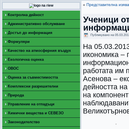
«
Представителна изява
Контролна дейност
Ученици о
Административно обслужване
информаци
Достъп до информация
Публикувано на
05.03.201
Формуляри
На 05.03.201
Качество на атмосферния въздух
икономика – 
Екологична оценка
информационн
ОВОС
работата им 
Асенова – ек
Оценка за съвместимостта
дейността на
Комплексни разрешителни
на компонент
Природа
наблюдаванит
Управление на отпадъци
Великотърнов
Химични вещества и СЕВЕЗО
Законодателство