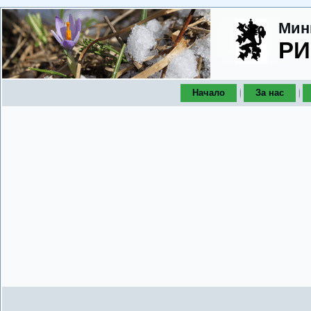
Мин
РИ
Начало
За нас