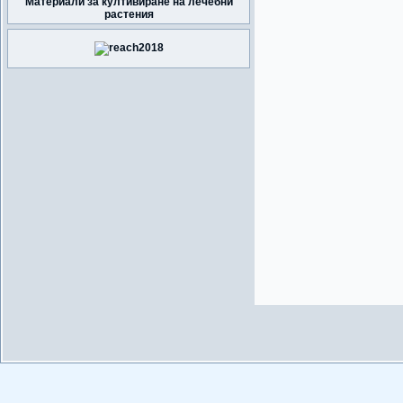
Материали за култивиране на лечебни
растения