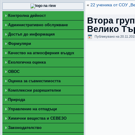
«
22 ученика от СОУ „В
Контролна дейност
Втора гру
Административно обслужване
Велико Тъ
Достъп до информация
Публикувано на
20.11.201
Формуляри
Качество на атмосферния въздух
Екологична оценка
ОВОС
Оценка за съвместимостта
Комплексни разрешителни
Природа
Управление на отпадъци
Химични вещества и СЕВЕЗО
Законодателство