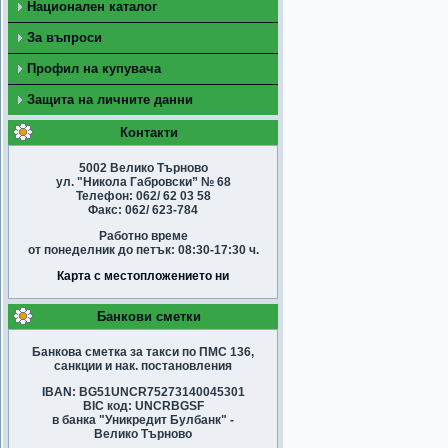
Национален каталог
За въпроси
Профил на купувача
Защита на личните данни
Контакти
5002 Велико Търново
ул. "Никола Габровски” № 68
Телефон: 062/ 62 03 58
Факс: 062/ 623-784
Работно време
от понеделник до петък: 08:30-17:30 ч.
Карта с местопложението ни
Банкови сметки
Банкова сметка за такси по ПМС 136,
санкции и нак. постановления
IBAN: BG51UNCR75273140045301
BIC код: UNCRBGSF
в банка "Уникредит Булбанк" -
Велико Търново