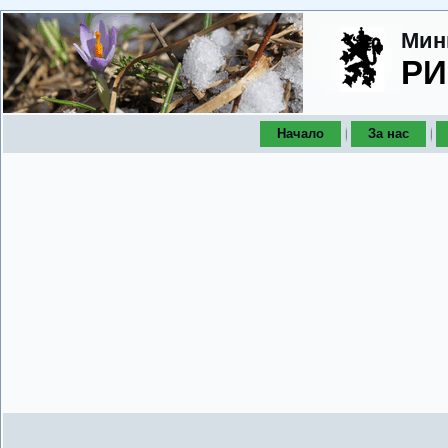
Мин
РИ
Начало
За нас