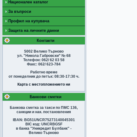
Национален каталог
За въпроси
Профил на купувача
Защита на личните данни
Контакти
5002 Велико Търново
ул. "Никола Габровски” № 68
Телефон: 062/ 62 03 58
Факс: 062/ 623-784
Работно време
от понеделник до петък: 08:30-17:30 ч.
Карта с местопложението ни
Банкови сметки
Банкова сметка за такси по ПМС 136,
санкции и нак. постановления
IBAN: BG51UNCR75273140045301
BIC код: UNCRBGSF
в банка "Уникредит Булбанк" -
Велико Търново