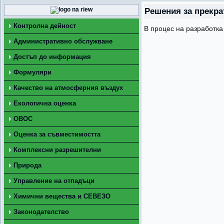
Решения за прекра
Контролна дейност
В процес на разработка
Административно обслужване
Достъп до информация
Формуляри
Качество на атмосферния въздух
Екологична оценка
ОВОС
Оценка за съвместимостта
Комплексни разрешителни
Природа
Управление на отпадъци
Химични вещества и СЕВЕЗО
Законодателство