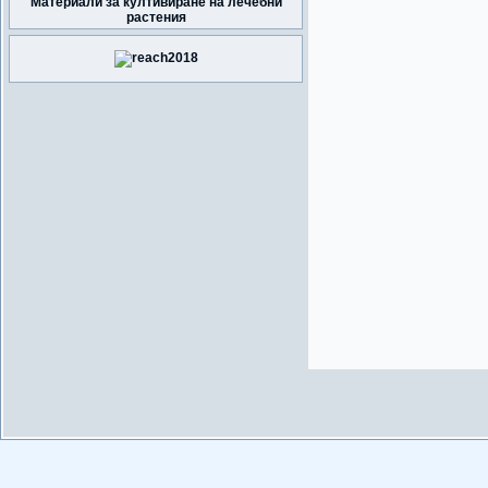
Материали за култивиране на лечебни
растения