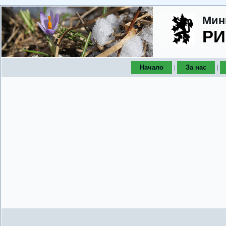
Мин
РИ
Начало
За нас