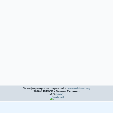
За информация от стария сайт:
www.old.riosvt.org
2026 © РИОСВ - Велико Търново
v2.3
(stats)