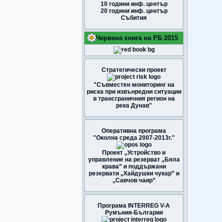
10 години инф. център
20 години инф. център
Събития
Червена книга на РБ 2015
Стратегически проект
"Съвместен мониторинг на
риска при извънредни ситуации
в трансграничния регион на
река Дунав"
Оперативна програма
"Околна среда 2007-2013г."
Проект „Устройство и
управление на резерват „Бяла
крава” и поддържани
резервати „Хайдушки чукар” и
„Савчов чаир”
Програма INTERREG V-A
Румъния-България