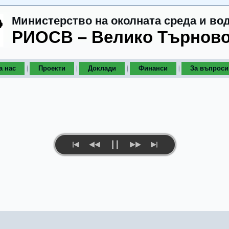
Министерство на околната среда и во
РИОСВ – Велико Търнов
а нас
Проекти
Доклади
Финанси
За въпроси