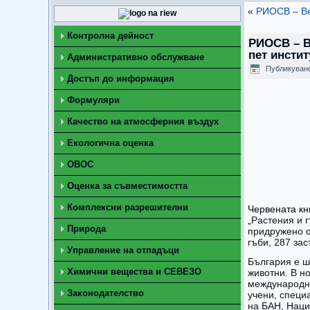
«
РИОСВ – Ве
Контролна дейност
РИОСВ – В
пет инстит
Административно обслужване
Публикуван
Достъп до информация
Формуляри
Качество на атмосферния въздух
Екологична оценка
ОВОС
Оценка за съвместимостта
Комплексни разрешителни
Червената кн
„
Растения и г
Природа
придружено о
гъби, 287 за
Управление на отпадъци
България е ш
Химични вещества и СЕВЕЗО
животни. В н
международно
Законодателство
учени, специ
на БАН, Наци