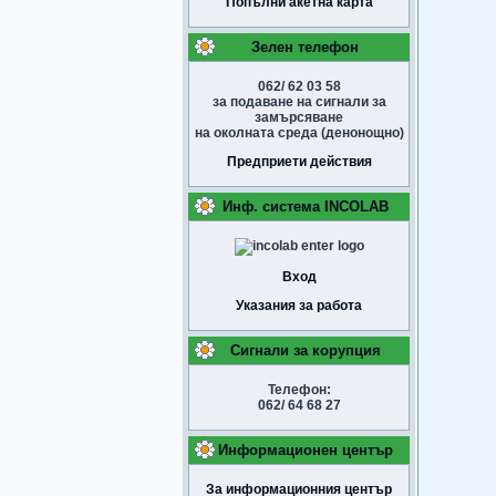
Попълни акетна карта
Зелен телефон
062/ 62 03 58
за подаване на сигнали за
замърсяване
на околната среда (денонощно)
Предприети действия
Инф. система INCOLAB
Вход
Указания за работа
Сигнали за корупция
Телефон:
062/ 64 68 27
Информационен център
За информационния център