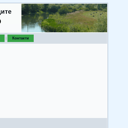
дите
о
Контакти