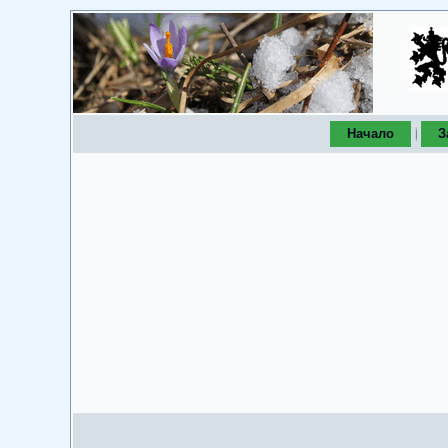
Начало
З