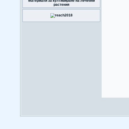
Материали за култивиране на лечебни
растения