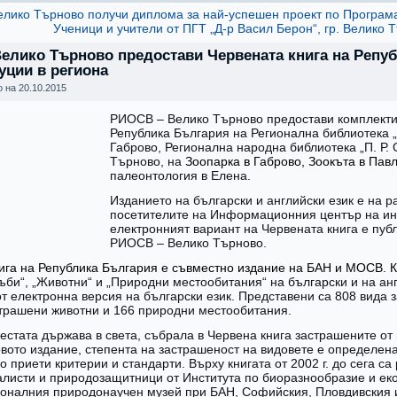
лико Търново получи диплома за най-успешен проект по Програм
Ученици и учители от ПГТ „Д-р Васил Берон“, гр. Велико
елико Търново предостави Червената книга на Репу
уции в региона
о на
20.10.2015
РИОСВ – Велико Търново предостави комплекти 
Република България на Регионална библиотека „
Габрово, Регионална народна библиотека „П. Р.
Търново, на
Зоопарка в Габрово, Зоокъта в Пав
палеонтология в Елена
.
Изданието на български и английски език е на 
посетителите на Информационния център на ин
електронният вариант на Червената книга е пуб
РИОСВ – Велико Търново.
ига на Република България е съвместно издание на БАН и МОСВ. Кн
ъби“, „Животни“ и „Природни местообитания“ на български и на анг
т електронна версия на български език. Представени са 808 вида 
страшени животни и 166 природни местообитания.
естата държава в света, събрала в Червена книга застрашените от
овото издание, степента на застрашеност на видовете е определен
 приети критерии и стандарти. Върху книгата от 2002 г. до сега са
алисти и природозащитници от Института по биоразнообразие и ек
оналния природонаучен музей при БАН, Софийския, Пловдивския 