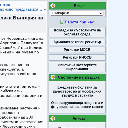
ата за…
Език:
 Търново представиха…
»
блика България на
Доклади за състоянието на
околната среда
от Червената книга на
Административен регистър
Априлов – Палаузов“ в
 Славейков“ във Велико
Регистри МОСВ
ликени и на
Музея по
Регистри РИОСВ
разположение на
Списък на категориите
спекцията, а
информация
ликуван на сайта на
Състояние на въздуха
игата е в три тома –
Ежедневен бюлетин за
лийски език,
качеството на атмосферния
застрашени растения и
въздух в страната
Озонразрушаващи вещества и
флуорирани праникови газове
 изчезване растения и
а съгласно
 работили над 200
Анкета
осистемни изследвания
и Лесотехническия