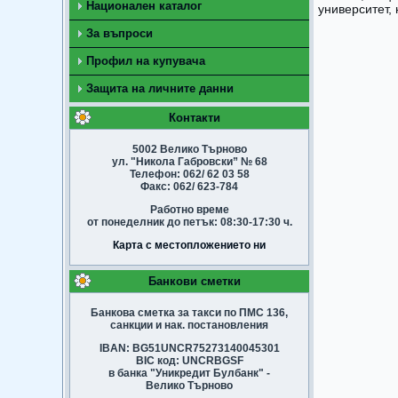
Национален каталог
университет,
За въпроси
Профил на купувача
Защита на личните данни
Контакти
5002 Велико Търново
ул. "Никола Габровски” № 68
Телефон: 062/ 62 03 58
Факс: 062/ 623-784
Работно време
от понеделник до петък: 08:30-17:30 ч.
Карта с местопложението ни
Банкови сметки
Банкова сметка за такси по ПМС 136,
санкции и нак. постановления
IBAN: BG51UNCR75273140045301
BIC код: UNCRBGSF
в банка "Уникредит Булбанк" -
Велико Търново