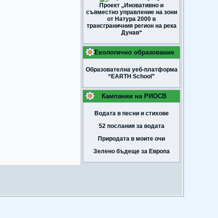
Проект „Иновативно и
съвместно управление на зони
от Натура 2000 в
трансграничния регион на река
Дунав“
Екологично образование
Образователна уеб-платформа
“EARTH School”
Кампании на РИОСВ
Водата в песни и стихове
52 послания за водата
Природата в моите очи
Зелено бъдеще за Европа