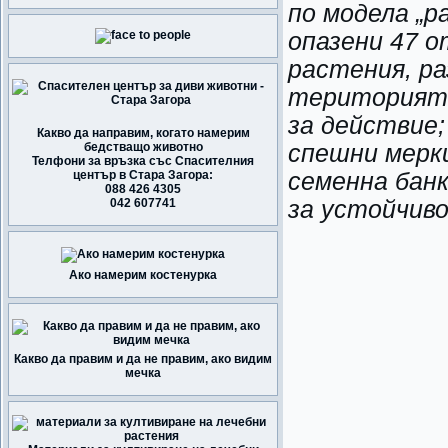
по модела „
опазени 47 о
растения, р
територията
за действие;
Какво да направим, когато намерим
бедстващо животно
спешни мерки
Телфони за връзка със Спасителния
център в Стара Загора:
семенна банк
088 426 4305
042 607741
за устойчив
Ако намерим костенурка
Какво да правим и да не правим, ако видим
мечка