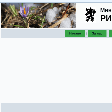
Мин
РИ
Начало
За нас