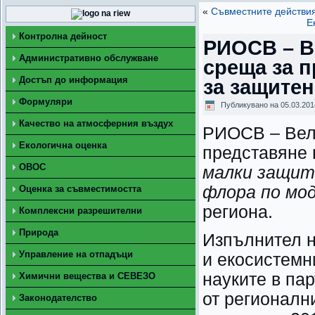
«
Съвместните действи
Е
Контролна дейност
РИОСВ – В
Административно обслужване
среща за п
Достъп до информация
за защите
Формуляри
Публикувано на
05.03.201
Качество на атмосферния въздух
РИОСВ – Вели
Екологична оценка
представяне н
ОВОС
малки защит
флора по мо
Оценка за съвместимостта
региона.
Комплексни разрешителни
Природа
Изпълнител н
Управление на отпадъци
и екосистемн
науките в па
Химични вещества и СЕВЕЗО
от регионалн
Законодателство