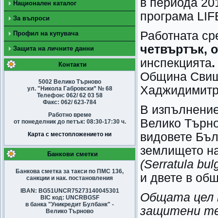
в периода 20
Национален каталог
програма LIF
За въпроси
Работната с
Профил на купувача
четвъртък,
о
Защита на личните данни
инспекцията
Контакти
Община Свищо
5002 Велико Търново
Хаджидимитро
ул. "Никола Габровски” № 68
Телефон: 062/ 62 03 58
Факс: 062/ 623-784
В изпълнение
Работно време
Велико Търно
от понеделник до петък: 08:30-17:30 ч.
видовете Бъл
Карта с местопложението ни
землището на
Банкови сметки
(Serratula bul
Банкова сметка за такси по ПМС 136,
и двете в об
санкции и нак. постановления
IBAN: BG51UNCR75273140045301
Общата цел 
BIC код: UNCRBGSF
в банка "Уникредит Булбанк" -
защитени те
Велико Търново