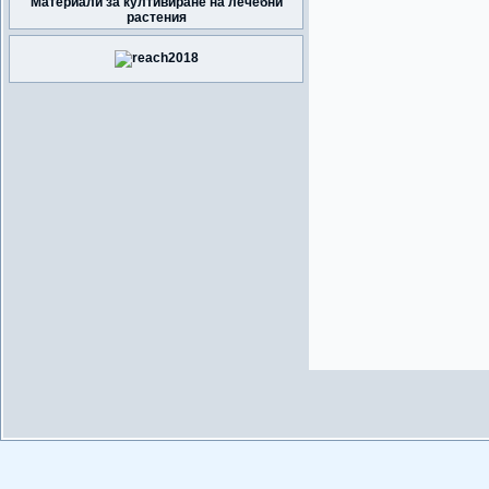
Материали за култивиране на лечебни
растения