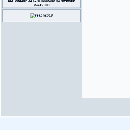
Материали за култивиране на лечебни
растения