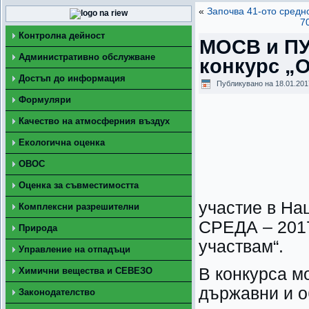
«
Започва 41-ото средн
7
Контролна дейност
МОСВ и ПУ
Административно обслужване
конкурс „О
Достъп до информация
Публикувано на
18.01.201
Формуляри
Качество на атмосферния въздух
Екологична оценка
ОВОС
Оценка за съвместимостта
участие в Н
Комплексни разрешителни
СРЕДА – 2017
Природа
участвам“.
Управление на отпадъци
В конкурса мо
Химични вещества и СЕВЕЗО
държавни и о
Законодателство