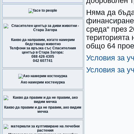
доброволен т
Няма да бъда
финансиране 
среда“ през 2
територията 
Какво да направим, когато намерим
бедстващо животно
общо 64 прое
Телфони за връзка със Спасителния
център в Стара Загора:
Условия за у
088 426 4305
042 607741
Условия за у
Ако намерим костенурка
Какво да правим и да не правим, ако видим
мечка