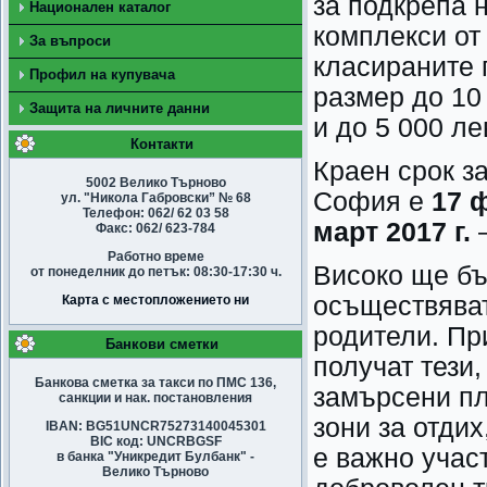
за подкрепа 
Национален каталог
комплекси от
За въпроси
класираните 
Профил на купувача
размер до 10 
Защита на личните данни
и до 5 000 ле
Контакти
Краен срок з
5002 Велико Търново
София е
17 
ул. "Никола Габровски” № 68
Телефон: 062/ 62 03 58
март 2017 г.
–
Факс: 062/ 623-784
Работно време
Високо ще бъ
от понеделник до петък: 08:30-17:30 ч.
осъществяват 
Карта с местопложението ни
родители. Пр
Банкови сметки
получат тези,
Банкова сметка за такси по ПМС 136,
замърсени пл
санкции и нак. постановления
зони за отдих
IBAN: BG51UNCR75273140045301
BIC код: UNCRBGSF
е важно учас
в банка "Уникредит Булбанк" -
Велико Търново