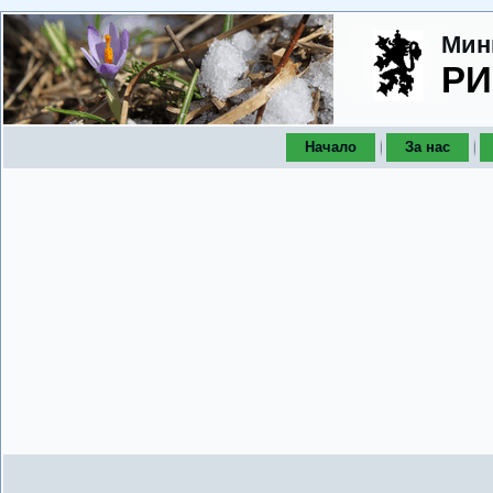
Мин
РИ
Начало
За нас