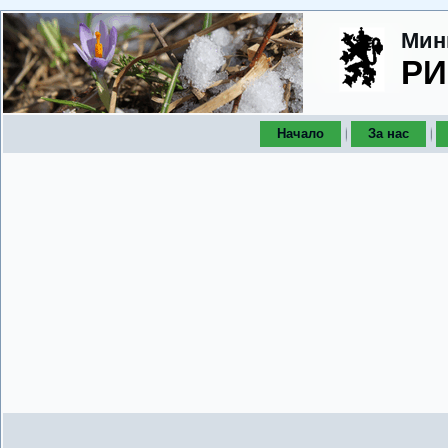
Мин
РИ
Начало
За нас