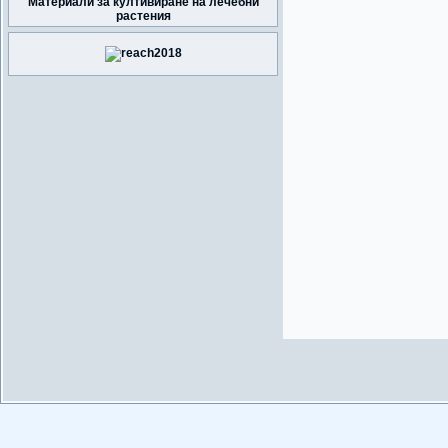
Материали за култивиране на лечебни
растения