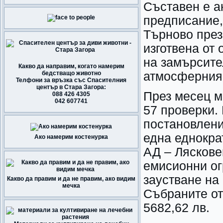
Съставен е а
предписание,
Търново през 
изготвена от
на замърсите
Какво да направим, когато намерим
бедстващо животно
атмосферния 
Телфони за връзка със Спасителния
център в Стара Загора:
През месец 
088 426 4305
042 607741
57 проверки.
постановлени
една еднократ
Ако намерим костенурка
АД – Ляскове
емисионни ог
заустване на
Какво да правим и да не правим, ако видим
мечка
Събраните от
5682,62 лв.