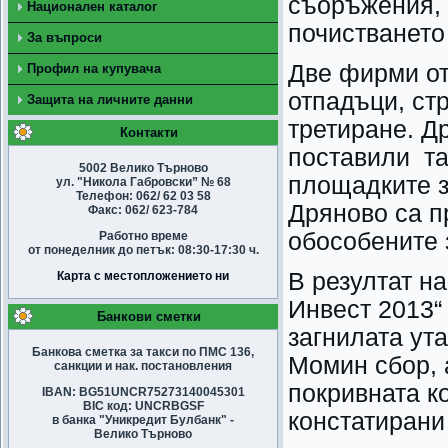
съоръжения, 
Национален каталог
почистването
За въпроси
Две фирми от
Профил на купувача
отпадъци, ст
Защита на личните данни
третиране. Д
Контакти
поставили та
5002 Велико Търново
площадките з
ул. "Никола Габровски” № 68
Телефон: 062/ 62 03 58
Дряново са п
Факс: 062/ 623-784
обособените 
Работно време
от понеделник до петък: 08:30-17:30 ч.
В резултат н
Карта с местопложението ни
Инвест 2013“
Банкови сметки
загнилата ута
Банкова сметка за такси по ПМС 136,
Момин сбор,
санкции и нак. постановления
покривната к
IBAN: BG51UNCR75273140045301
BIC код: UNCRBGSF
констатирани
в банка "Уникредит Булбанк" -
Велико Търново