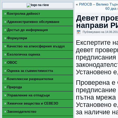
«
РИОСВ – Велико Търно
60 дка
Контролна дейност
Девет про
Административно обслужване
направи Р
Достъп до информация
Публикувано на
14.06.201
Формуляри
Експертите н
Качество на атмосферния въздух
девет провер
Екологична оценка
предписания 
ОВОС
законодателс
Установено е
Оценка за съвместимостта
Комплексни разрешителни
Проверена е 
Природа
предписание 
Управление на отпадъци
пътна мрежа 
Установено е
Химични вещества и СЕВЕЗО
за наличие н
Законодателство