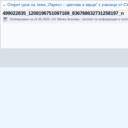
←
Открит урок на тема „Паркът – цветове и звуци“ с ученици от СУ
499022835_1208196751097169_836768632731258197_n
Публикувано на
22.05.2025
|
От
Милка Асенова - експерт по информация и публ