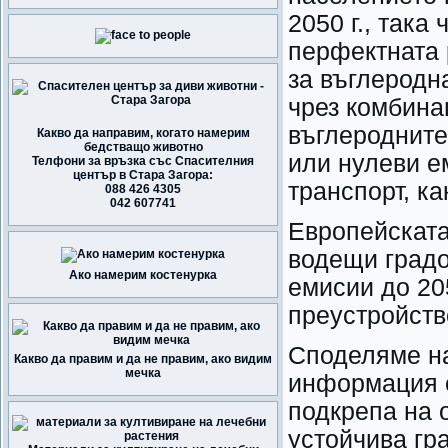
2050 г., така
перфектната 
за въглеродн
чрез комбина
въглеродните
Какво да направим, когато намерим
бедстващо животно
или нулеви е
Телфони за връзка със Спасителния
център в Стара Загора:
транспорт, ка
088 426 4305
042 607741
Европейската
водещи градо
Ако намерим костенурка
емисии до 205
преустройств
Споделяме на
Какво да правим и да не правим, ако видим
мечка
информация е
подкрепа на 
устойчива гр