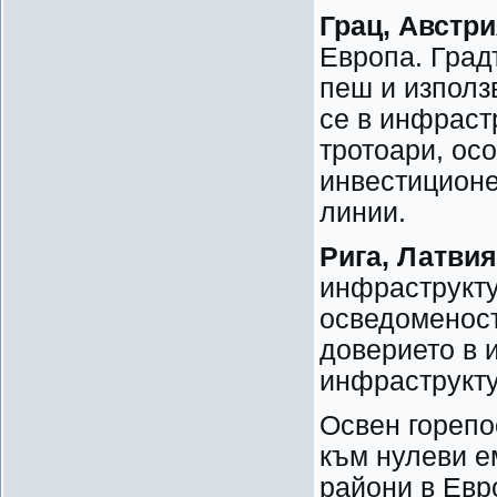
Грац, Австр
Европа. Град
пеш и използ
се в инфраст
тротоари, ос
инвестиционе
линии.
Рига, Латвия
инфраструкту
осведоменост
доверието в 
инфраструкту
Освен горепо
към нулеви е
райони в Евр