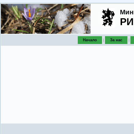
Мин
РИ
Начало
За нас