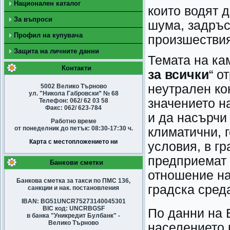
Национален каталог
които водят 
За въпроси
шума, задръс
Профил на купувача
произшествия
Защита на личните данни
Темата на кам
Контакти
за всички
“ о
неутрален кон
5002 Велико Търново
ул. "Никола Габровски” № 68
значението н
Телефон: 062/ 62 03 58
Факс: 062/ 623-784
и да насърчи
Работно време
от понеделник до петък: 08:30-17:30 ч.
климатични, 
Карта с местопложението ни
условия, в г
предприемат 
Банкови сметки
отношение н
Банкова сметка за такси по ПМС 136,
градска сред
санкции и нак. постановления
IBAN: BG51UNCR75273140045301
BIC код: UNCRBGSF
По данни на 
в банка "Уникредит Булбанк" -
Велико Търново
населението 