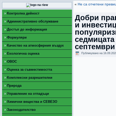
«
Не са отчетени преви
Контролна дейност
Добри пра
Административно обслужване
и инвести
Достъп до информация
популяриз
седмицата 
Формуляри
септември
Качество на атмосферния въздух
Екологична оценка
Публикувано на
16.09.202
ОВОС
Оценка за съвместимостта
Комплексни разрешителни
Природа
Управление на отпадъци
Химични вещества и СЕВЕЗО
Законодателство