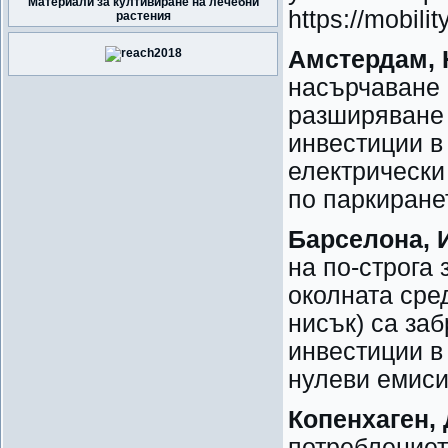
Материали за култивиране на лечебни
https://mobil
растения
Амстердам,
насърчаване 
разширяване 
инвестиции в
електрически
по паркиране
Барселона, 
на по-строга 
околната сре
нисък) са за
инвестиции в
нулеви емиси
Копенхаген,
потреблениет