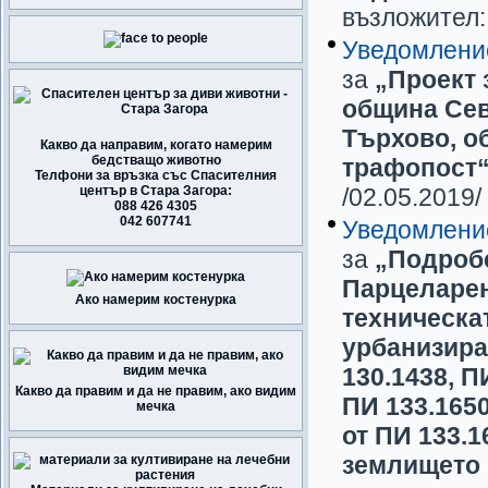
възложител
Уведомлени
за
„Проект 
община Сев
Търхово, о
Какво да направим, когато намерим
бедстващо животно
трафопост
Телфони за връзка със Спасителния
център в Стара Загора:
/02.05.2019/
088 426 4305
042 607741
Уведомлени
за
„Подробе
Парцеларен
Ако намерим костенурка
техническа
урбанизира
130.1438, П
Какво да правим и да не правим, ако видим
ПИ 133.1650
мечка
от ПИ 133.
землището 