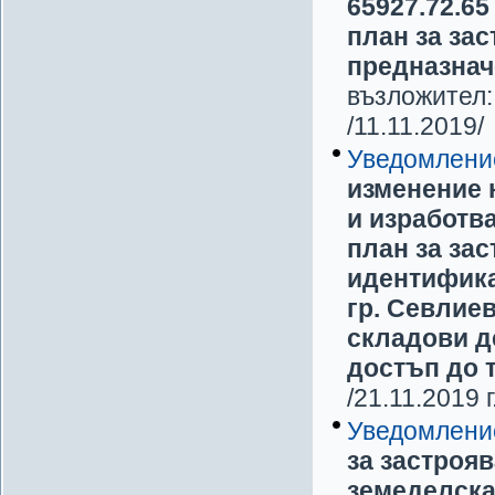
65927.72.65
план за зас
предназнач
възложител:
/11.11.2019/
Уведомлени
изменение 
и изработв
план за за
идентификат
гр. Севлие
складови д
достъп до 
/21.11.2019 г.
Уведомлени
за застроя
земеделска