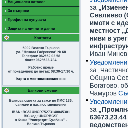
Национален каталог
за
„Изменен
За въпроси
Севлиево (
Профил на купувача
имоти с иде
Защита на личните данни
местност „
ниви в уре
Контакти
инфраструк
5002 Велико Търново
ул. "Никола Габровски” № 68
Иван Мине
Телефон: 062/ 62 03 58
Факс: 062/ 623-784
Уведомлени
Работно време
за „Частичн
от понеделник до петък: 08:30-17:30 ч.
Община Севл
Карта с местопложението ни
Богатово, о
Банкови сметки
Чамуров
Съ
Уведомлени
Банкова сметка за такси по ПМС 136,
санкции и нак. постановления
за
„Промяна
IBAN: BG51UNCR75273140045301
63673.23.44
BIC код: UNCRBGSF
в банка "Уникредит Булбанк" -
ведомствен
Велико Търново