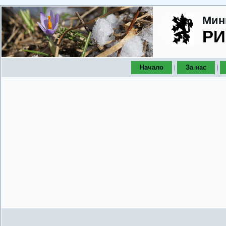
Мин
РИ
Начало
За нас