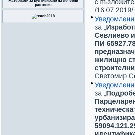
с възложит
Материали за култивиране на лечебни
растения
/16.07.2019/
Уведомлени
за „
Изработ
Севлиево и 
ПИ 65927.78
предназнач
жилищно ст
строителни
Светомир 
Уведомлени
за „
Подробе
Парцеларен
техническа
урбанизира
59094.121.2
идентифика