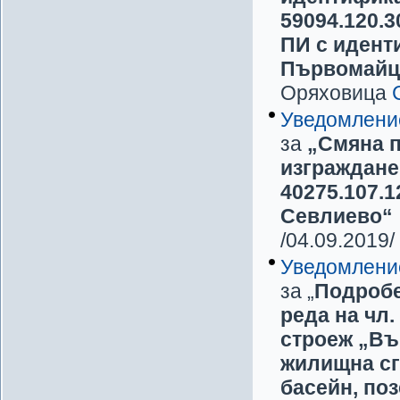
59094.120.3
ПИ с иденти
Първомайц
Оряховица
Уведомлени
за
„Смяна п
изграждане
40275.107.1
Севлиево“
/04.09.2019/
Уведомлени
за „
Подробе
реда на чл.
строеж „Въ
жилищна сг
басейн, поз