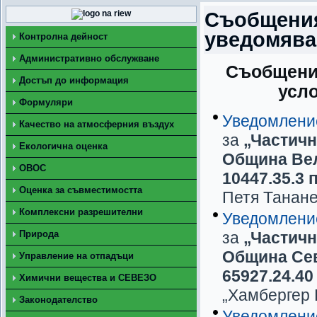
Съобщения
уведомяван
Контролна дейност
Административно обслужване
Съобщения
Достъп до информация
усло
Формуляри
Уведомлени
Качество на атмосферния въздух
за
„Частичн
Екологична оценка
Община Вел
ОВОС
10447.35.3 
Оценка за съвместимостта
Петя Танан
Комплексни разрешителни
Уведомлени
Природа
за
„Частичн
Община Сев
Управление на отпадъци
65927.24.40
Химични вещества и СЕВЕЗО
„Хамбергер
Законодателство
Уведомлени