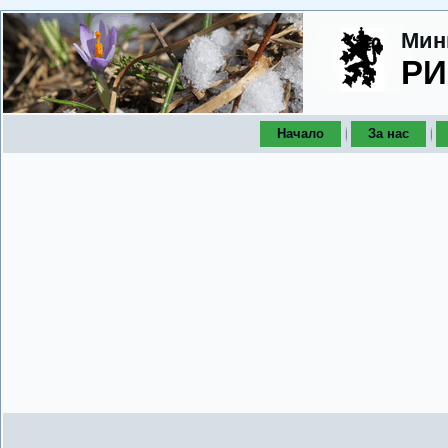
Мин
РИ
Начало
За нас