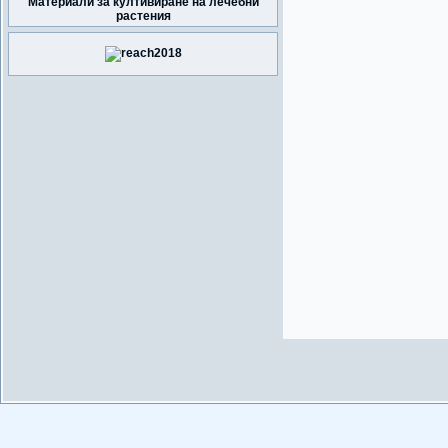
Материали за култивиране на лечебни
растения