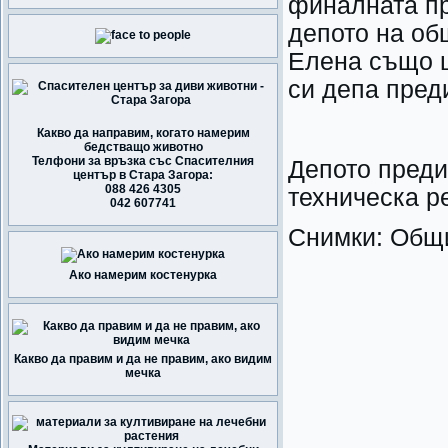
финалната пр
депото на о
Елена също щ
си депа преди
Какво да направим, когато намерим
бедстващо животно
Телфони за връзка със Спасителния
Депото п
център в Стара Загора:
088 426 4305
техническа р
042 607741
Снимки: Общ
Ако намерим костенурка
Какво да правим и да не правим, ако видим
мечка