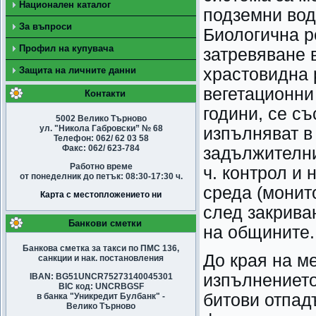
Национален каталог
подземни вод
За въпроси
Биологична р
Профил на купувача
затревяване 
Защита на личните данни
храстовидна 
вегетационни
Контакти
години, се съ
5002 Велико Търново
ул. "Никола Габровски” № 68
изпълняват в
Телефон: 062/ 62 03 58
Факс: 062/ 623-784
задължителни
Работно време
ч. контрол и
от понеделник до петък: 08:30-17:30 ч.
среда (монито
Карта с местопложението ни
след закрива
Банкови сметки
на общините.
Банкова сметка за такси по ПМС 136,
До края на ме
санкции и нак. постановления
изпълнението
IBAN: BG51UNCR75273140045301
BIC код: UNCRBGSF
битови отпад
в банка "Уникредит Булбанк" -
Велико Търново