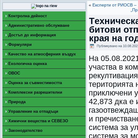
«
Експерти от РИОСВ – 
„Пр
Контролна дейност
Tехническа
Административно обслужване
битови от
Достъп до информация
края на го
Формуляри
Публикувано на
10.08.202
Качество на атмосферния въздух
На 05.08.202
Екологична оценка
участва в ко
ОВОС
рекултивация
територията 
Оценка за съвместимостта
приключени у
Комплексни разрешителни
42,873 дка е
Природа
газоотвеждащ
Управление на отпадъци
и пречистван
Химични вещества и СЕВЕЗО
система за у
Законодателство
система за м