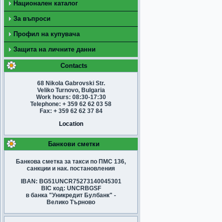
Национален каталог
За въпроси
Профил на купувача
Защита на личните данни
Contacts
68 Nikola Gabrovski Str.
Veliko Turnovo, Bulgaria
Work hours: 08:30-17:30
Telephone: + 359 62 62 03 58
Fax: + 359 62 62 37 84
Location
Банкови сметки
Банкова сметка за такси по ПМС 136,
санкции и нак. постановления
IBAN: BG51UNCR75273140045301
BIC код: UNCRBGSF
в банка "Уникредит Булбанк" -
Велико Търново