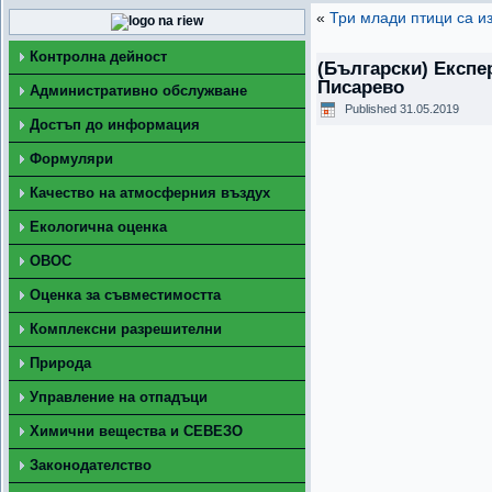
«
Три млади птици са и
Контролна дейност
(Български) Eкспе
Писарево
Административно обслужване
Published
31.05.2019
Достъп до информация
Формуляри
Качество на атмосферния въздух
Екологична оценка
ОВОС
Оценка за съвместимостта
Комплексни разрешителни
Природа
Управление на отпадъци
Химични вещества и СЕВЕЗО
Законодателство