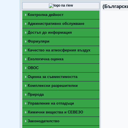
(Български
Контролна дейност
Административно обслужване
Достъп до информация
Формуляри
Качество на атмосферния въздух
Екологична оценка
ОВОС
Оценка за съвместимостта
Комплексни разрешителни
Природа
Управление на отпадъци
Химични вещества и СЕВЕЗО
Законодателство