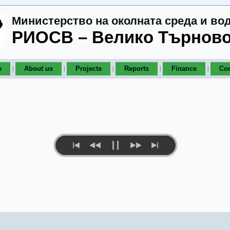
Министерство на околната среда и во
РИОСВ – Велико Търнов
e
About us
Projects
Reports
Finance
Con