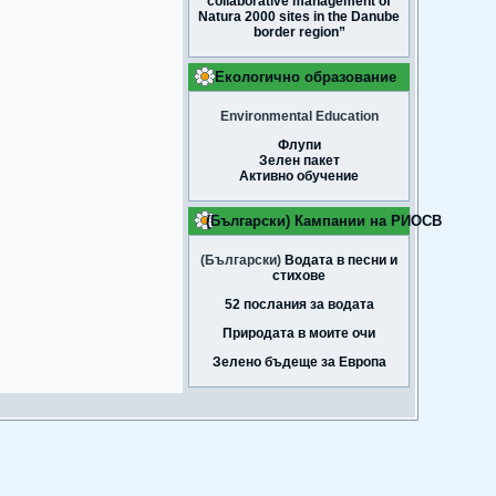
collaborative management of
Natura 2000 sites in the Danube
border region”
Екологично образование
Environmental Education
Флупи
Зелен пакет
Активно обучение
(Български) Кампании на РИОСВ
(Български)
Водата в песни и
стихове
52 послания за водата
Природата в моите очи
Зелено бъдеще за Европа