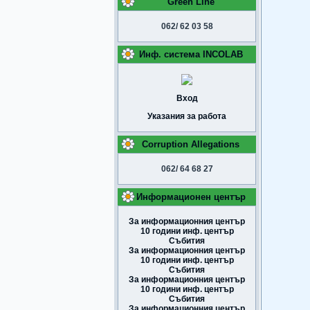
Green Line
062/ 62 03 58
Инф. система INCOLAB
Вход
Указания за работа
Corruption Allegations
062/ 64 68 27
Информационен център
За информационния център
10 години инф. център
Събития
За информационния център
10 години инф. център
Събития
За информационния център
10 години инф. център
Събития
За информационния център