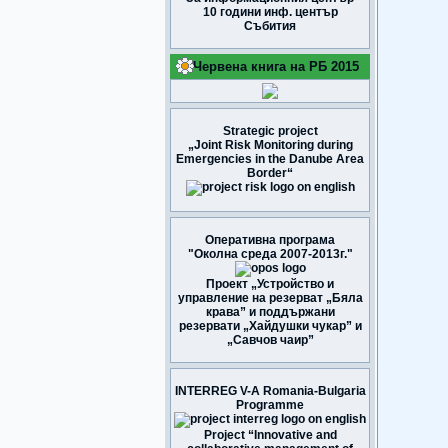
10 години инф. център
Събития
Червена книга на РБ 2015
Strategic project
„Joint Risk Monitoring during
Emergencies in the Danube Area
Border“
Оперативна програма
"Околна среда 2007-2013г."
Проект „Устройство и
управление на резерват „Бяла
крава” и поддържани
резервати „Хайдушки чукар” и
„Савчов чаир”
INTERREG V-A Romania-Bulgaria
Programme
Project “Innovative and