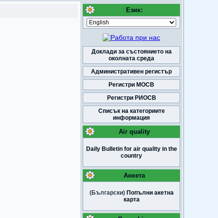
Език:
Доклади за състоянието на
околната среда
Административен регистър
Регистри МОСВ
Регистри РИОСВ
Списък на категориите
информация
Air quality
Daily Bulletin for air quality in the
country
Анкета
(Български)
Попълни акетна
карта