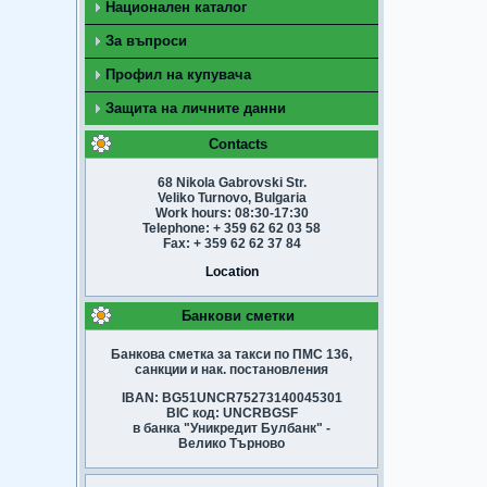
Национален каталог
За въпроси
Профил на купувача
Защита на личните данни
Contacts
68 Nikola Gabrovski Str.
Veliko Turnovo, Bulgaria
Work hours: 08:30-17:30
Telephone: + 359 62 62 03 58
Fax: + 359 62 62 37 84
Location
Банкови сметки
Банкова сметка за такси по ПМС 136,
санкции и нак. постановления
IBAN: BG51UNCR75273140045301
BIC код: UNCRBGSF
в банка "Уникредит Булбанк" -
Велико Търново