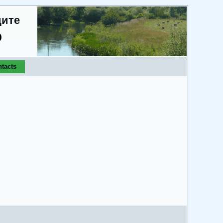
дите
о
tacts