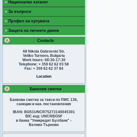
Национален каталог
За въпроси
Профил на купувача
Защита на личните данни
Contacts
68 Nikola Gabrovski Str.
Veliko Turnovo, Bulgaria
Work hours: 08:30-17:30
Telephone: + 359 62 62 03 58
Fax: + 359 62 62 37 84
Location
Банкови сметки
Банкова сметка за такси по ПМС 136,
санкции и нак. постановления
IBAN: BG51UNCR75273140045301
BIC код: UNCRBGSF
в банка "Уникредит Булбанк" -
Велико Търново