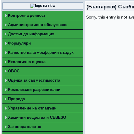
(Български) Съобщ
Контролна дейност
Sorry, this entry is not av
Административно обслужване
Достъп до информация
Формуляри
Качество на атмосферния въздух
Екологична оценка
ОВОС
Оценка за съвместимостта
Комплексни разрешителни
Природа
Управление на отпадъци
Химични вещества и СЕВЕЗО
Законодателство