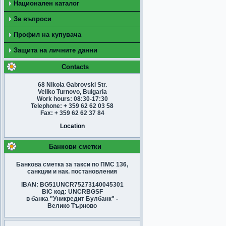
Национален каталог
За въпроси
Профил на купувача
Защита на личните данни
Contacts
68 Nikola Gabrovski Str.
Veliko Turnovo, Bulgaria
Work hours: 08:30-17:30
Telephone: + 359 62 62 03 58
Fax: + 359 62 62 37 84
Location
Банкови сметки
Банкова сметка за такси по ПМС 136,
санкции и нак. постановления
IBAN: BG51UNCR75273140045301
BIC код: UNCRBGSF
в банка "Уникредит Булбанк" -
Велико Търново