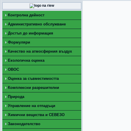
Контролна дейност
Административно обслужване
Достъп до информация
Формуляри
Качество на атмосферния въздух
Екологична оценка
ОВОС
Оценка за съвместимостта
Комплексни разрешителни
Природа
Управление на отпадъци
Химични вещества и СЕВЕЗО
Законодателство