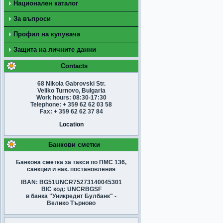
Национален каталог
За въпроси
Профил на купувача
Защита на личните данни
Contacts
68 Nikola Gabrovski Str.
Veliko Turnovo, Bulgaria
Work hours: 08:30-17:30
Telephone: + 359 62 62 03 58
Fax: + 359 62 62 37 84
Location
Банкови сметки
Банкова сметка за такси по ПМС 136,
санкции и нак. постановления
IBAN: BG51UNCR75273140045301
BIC код: UNCRBGSF
в банка "Уникредит Булбанк" -
Велико Търново