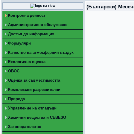
(Български) Месеч
Контролна дейност
Административно обслужване
Достъп до информация
Формуляри
Качество на атмосферния въздух
Екологична оценка
ОВОС
Оценка за съвместимостта
Комплексни разрешителни
Природа
Управление на отпадъци
Химични вещества и СЕВЕЗО
Законодателство