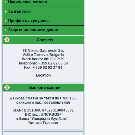
Национален каталог
За въпроси
Профил на купувача
Защита на личните данни
Contacts
68 Nikola Gabrovski Str.
Veliko Turnovo, Bulgaria
Work hours: 08:30-17:30
Telephone: + 359 62 62 03 58
Fax: + 359 62 62 37 84
Location
Банкови сметки
Банкова сметка за такси по ПМС 136,
санкции и нак. постановления
IBAN: BG51UNCR75273140045301
BIC код: UNCRBGSF
в банка "Уникредит Булбанк" -
Велико Търново