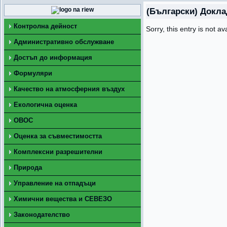
(Български) Докла
Контролна дейност
Sorry, this entry is not av
Административно обслужване
Достъп до информация
Формуляри
Качество на атмосферния въздух
Екологична оценка
ОВОС
Оценка за съвместимостта
Комплексни разрешителни
Природа
Управление на отпадъци
Химични вещества и СЕВЕЗО
Законодателство