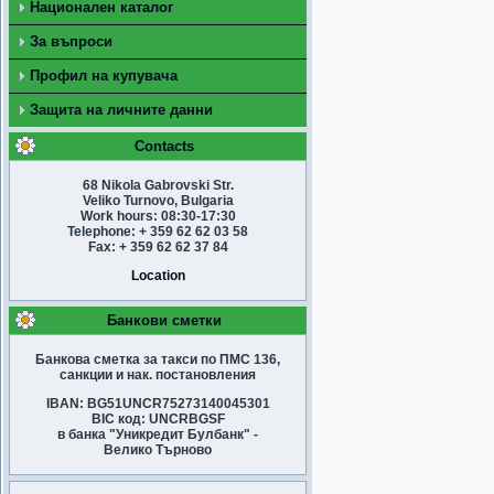
Национален каталог
За въпроси
Профил на купувача
Защита на личните данни
Contacts
68 Nikola Gabrovski Str.
Veliko Turnovo, Bulgaria
Work hours: 08:30-17:30
Telephone: + 359 62 62 03 58
Fax: + 359 62 62 37 84
Location
Банкови сметки
Банкова сметка за такси по ПМС 136,
санкции и нак. постановления
IBAN: BG51UNCR75273140045301
BIC код: UNCRBGSF
в банка "Уникредит Булбанк" -
Велико Търново