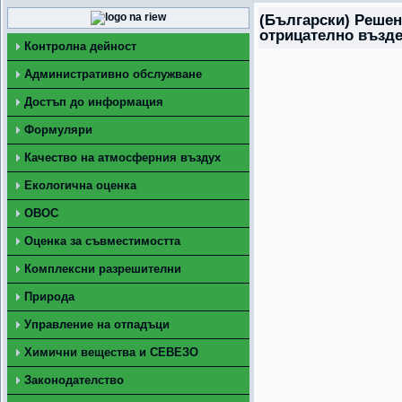
(Български) Решен
отрицателно въздей
Контролна дейност
Административно обслужване
Достъп до информация
Формуляри
Качество на атмосферния въздух
Екологична оценка
ОВОС
Оценка за съвместимостта
Комплексни разрешителни
Природа
Управление на отпадъци
Химични вещества и СЕВЕЗО
Законодателство